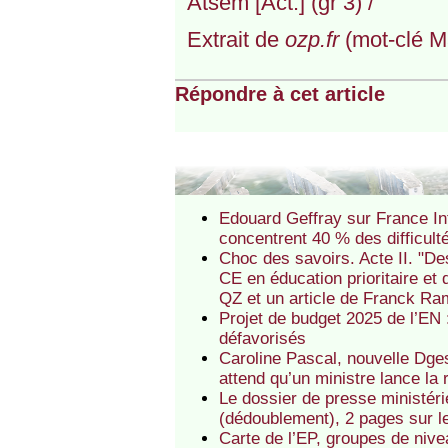
Atsem [Act.] (gr 3) /
Extrait de
ozp.fr
(mot-clé Ma
Répondre à cet article
Edouard Geffray sur France Int
concentrent 40 % des difficult
Choc des savoirs. Acte II. "De
CE en éducation prioritaire et 
QZ et un article de Franck Ra
Projet de budget 2025 de l’EN :
défavorisés
Caroline Pascal, nouvelle Dges
attend qu’un ministre lance la 
Le dossier de presse ministérie
(dédoublement), 2 pages sur le
Carte de l’EP, groupes de nivea