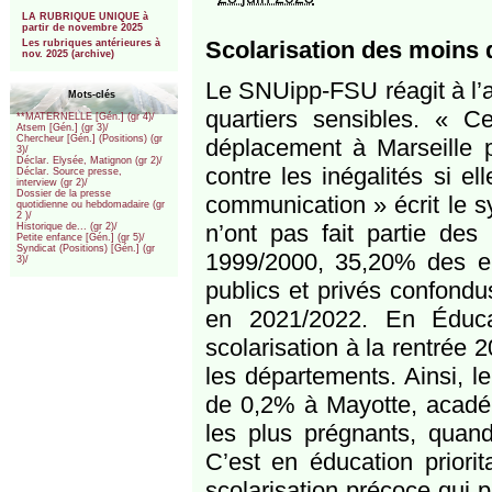
***
LA RUBRIQUE UNIQUE à
partir de novembre 2025
Scolarisation des moins 
Les rubriques antérieures à
nov. 2025 (archive)
Le SNUipp-FSU réagit à l’a
Mots-clés
quartiers sensibles. « 
**MATERNELLE [Gén.] (gr 4)/
Atsem [Gén.] (gr 3)/
Chercheur [Gén.] (Positions) (gr
déplacement à Marseille po
3)/
Déclar. Elysée, Matignon (gr 2)/
contre les inégalités si e
Déclar. Source presse,
interview (gr 2)/
Dossier de la presse
communication » écrit le sy
quotidienne ou hebdomadaire (gr
2 )/
n’ont pas fait partie des
Historique de... (gr 2)/
Petite enfance [Gén.] (gr 5)/
Syndicat (Positions) [Gén.] (gr
1999/2000, 35,20% des enf
3)/
publics et privés confondus
en 2021/2022. En Éducat
scolarisation à la rentrée 
les départements. Ainsi, l
de 0,2% à Mayotte, académ
les plus prégnants, quan
C’est en éducation priorit
scolarisation précoce qui pa