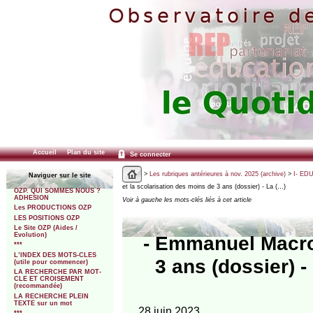
Accueil
Plan du site
Se connecter
>
Les rubriques antérieures à nov. 2025 (archive)
>
I- ED
Naviguer sur le site
et la scolarisation des moins de 3 ans (dossier) - La (…)
OZP. QUI SOMMES NOUS ?
ADHESION
Voir à gauche les mots-clés liés à cet article
Les PRODUCTIONS OZP
LES POSITIONS OZP
Le Site OZP (Aides /
Evolution)
- Emmanuel Macron
***
L’INDEX DES MOTS-CLES
3 ans (dossier) -
(utile pour commencer)
LA RECHERCHE PAR MOT-
CLE ET CROISEMENT
(recommandée)
LA RECHERCHE PLEIN
TEXTE sur un mot
28 juin 2023