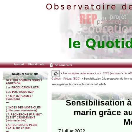
Accueil
Plan du site
Se connecter
>
Les rubriques antérieures à nov. 2025 (archive)
>
IX- A
Naviguer sur le site
Collège - Pédag. (EDD)
> Sensibilisation à la protection de l’en
OZP. QUI SOMMES NOUS ?
ADHESION
Voir à gauche les mots-clés liés à cet article
Les PRODUCTIONS OZP
LES POSITIONS OZP
Le Site OZP (Aides /
Evolution)
Sensibilisation 
***
L’INDEX DES MOTS-CLES
marin grâce au
(utile pour commencer)
LA RECHERCHE PAR MOT-
CLE ET CROISEMENT
M
(recommandée)
LA RECHERCHE PLEIN
TEXTE sur un mot
7 juillet 2022