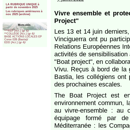
***
LA RUBRIQUE UNIQUE à
partir de novembre 2025
Vivre ensemble et prote
Les rubriques antérieures à
nov. 2025 (archive)
Project"
Mots-clés
Les 13 et 14 juin dernier
***REP [Act.] (gr 4)/
**COLLEGE [Act.] (gr 4)/
BASE ACTIONS LOCALES EP
Vinciguerra ont pu partic
Corse 02B (Bastia)/
EDD [Act.] (gr 4)/
Relations Européennes Int
activités de sensibilisatio
"Boat project", en collabor
Vivu. Reçus à bord de la g
Bastia, les collégiens ont
des prochaines escales.
The Boat Project est en
environnement commun, la 
au vivre-ensemble : au 
équipage formé par de 
Méditerranée : les Compag