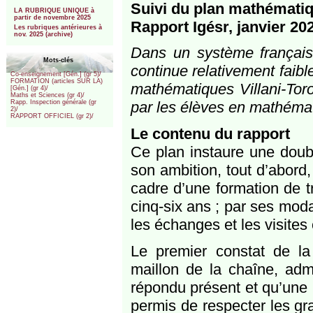
***
Suivi du plan mathémati
LA RUBRIQUE UNIQUE à
partir de novembre 2025
Rapport Igésr, janvier 202
Les rubriques antérieures à
nov. 2025 (archive)
Dans un système français
Mots-clés
continue relativement faibl
Co-enseignement [Gén.] (gr 5)/
FORMATION (articles SUR LA)
mathématiques Villani-Toro
[Gén.] (gr 4)/
Maths et Sciences (gr 4)/
par les élèves en mathémati
Rapp. Inspection générale (gr
2)/
RAPPORT OFFICIEL (gr 2)/
Le contenu du rapport
Ce plan instaure une doubl
son ambition, tout d’abord
cadre d’une formation de t
cinq-six ans ; par ses moda
les échanges et les visites 
Le premier constat de la
maillon de la chaîne, adm
répondu présent et qu’une 
permis de respecter les gr