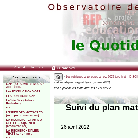
Accueil
Plan du site
Se connecter
>
Les rubriques antérieures à nov. 2025 (archive)
>
DISCI
Naviguer sur le site
mathématiques (rapport Igésr, janvier 2022)
OZP. QUI SOMMES NOUS ?
ADHESION
Voir à gauche les mots-clés liés à cet article
Les PRODUCTIONS OZP
LES POSITIONS OZP
Le Site OZP (Aides /
Evolution)
Suivi du plan mat
***
L’INDEX DES MOTS-CLES
(utile pour commencer)
LA RECHERCHE PAR MOT-
CLE ET CROISEMENT
26 avril 2022
(recommandée)
LA RECHERCHE PLEIN
TEXTE sur un mot