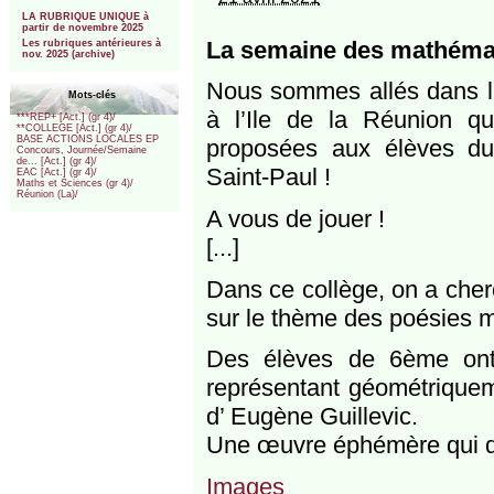
***
LA RUBRIQUE UNIQUE à
partir de novembre 2025
La semaine des mathémat
Les rubriques antérieures à
nov. 2025 (archive)
Nous sommes allés dans l’
Mots-clés
à l’Ile de la Réunion q
***REP+ [Act.] (gr 4)/
**COLLEGE [Act.] (gr 4)/
BASE ACTIONS LOCALES EP
proposées aux élèves du
Concours, Journée/Semaine
de... [Act.] (gr 4)/
Saint-Paul !
EAC [Act.] (gr 4)/
Maths et Sciences (gr 4)/
Réunion (La)/
A vous de jouer !
[...]
Dans ce collège, on a che
sur le thème des poésies 
Des élèves de 6ème ont 
représentant géométriquem
d’ Eugène Guillevic.
Une œuvre éphémère qui dur
Images