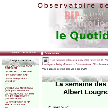
Accueil
Plan du site
Se connecter
>
Les rubriques antérieures à nov. 2025 (archive)
>
IX- A
Naviguer sur le site
Interdegrés - Pédag. (Festival ou Salon de réseau EP)
> La semai
OZP. QUI SOMMES NOUS ?
ADHESION
Voir à gauche les mots-clés liés à cet article
Les PRODUCTIONS OZP
LES POSITIONS OZP
Le Site OZP (Aides /
Evolution)
La semaine des
***
L’INDEX DES MOTS-CLES
Albert Lougno
(utile pour commencer)
LA RECHERCHE PAR MOT-
CLE ET CROISEMENT
(recommandée)
LA RECHERCHE PLEIN
TEXTE sur un mot
21 avril 2021