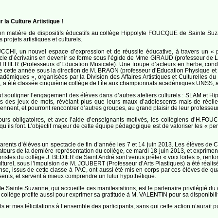
a Culture Artistique !
 en matière de dispositifs éducatifs au collège Hippolyte FOUCQUE de Sainte Suz
rojets artistiques et culturels.
HI, un nouvel espace d’expression et de réussite éducative, à travers un « parco
le d’écrivains en devenir se forme sous l’égide de Mme GIRAUD (professeur de Let
THIER (Professeurs d’Education Musicale). Une troupe d’acteurs en herbe, con
cette année sous la direction de M. BRAON (professeur d’Education Physique et Spor
adémiques », organisées par la Division des Affaires Artistiques et Culturelles d
», a été classée cinquième collège de l’île aux championnats académiques UNSS, a
t souligner l’engagement des élèves dans d’autres ateliers culturels : SLAM et H
vers des jeux de mots, révélant plus que leurs maux d’adolescents mais de réell
iennent, et pourront rencontrer d’autres groupes, au grand plaisir de leur prof
rs obligatoires, et avec l’aide d’enseignants motivés, les collégiens d’H.FOUC
qu’ils font. L’objectif majeur de cette équipe pédagogique est de valoriser les « pe
rents d’élèves un spectacle de fin d’année les 7 et 14 juin 2013. Les élèves de 
teurs de la dernière représentation du collège, ce mardi 18 juin 2013, et expriment
oristes du collège J. BEDIER de Saint André sont venus prêter « voix fortes », renfo
Culturel, sous l’impulsion de M. JOUBERT (Professeur d’Arts Plastiques) a été réali
nse, issus de cette classe à PAC, ont aussi été mis en corps par ces élèves de
ésents, et servent à mieux comprendre un futur hypothétique.
lle Sainte Suzanne, qui accueille ces manifestations, est le partenaire privilégié du
ollège profite aussi pour exprimer sa gratitude à M. VALENTIN pour sa disponibilité
 et mes félicitations à l’ensemble des participants, sans qui cette action n’aurait p