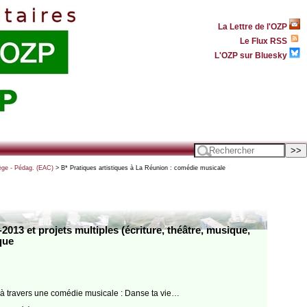
La Lettre de l'OZP
Le Flux RSS
L'OZP sur Bluesky
ège - Pédag. (EAC)
> B* Pratiques artistiques à La Réunion : comédie musicale
13 et projets multiples (écriture, théâtre, musique,
que
r à travers une comédie musicale : Danse ta vie…