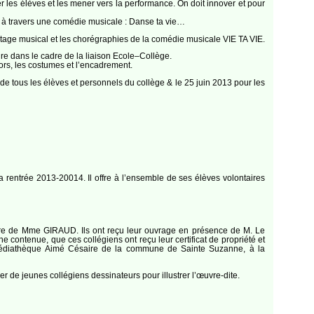
 les élèves et les mener vers la performance. On doit innover et pour
r à travers une comédie musicale : Danse ta vie…
ontage musical et les chorégraphies de la comédie musicale VIE TA VIE.
ire dans le cadre de la liaison Ecole–Collège.
écors, les costumes et l’encadrement.
e tous les élèves et personnels du collège & le 25 juin 2013 pour les
la rentrée 2013-20014. Il offre à l’ensemble de ses élèves volontaires
iture de Mme GIRAUD. Ils ont reçu leur ouvrage en présence de M. Le
ontenue, que ces collégiens ont reçu leur certificat de propriété et
la Médiathèque Aimé Césaire de la commune de Sainte Suzanne, à la
er de jeunes collégiens dessinateurs pour illustrer l’œuvre-dite.