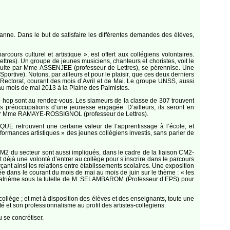
anne. Dans le but de satisfaire les différentes demandes des élèves,
urs culturel et artistique », est offert aux collégiens volontaires.
tres). Un groupe de jeunes musiciens, chanteurs et choristes, voit le
duite par Mme ASSENJEE (professeur de Lettres), se pérennise. Une
tive). Notons, par ailleurs et pour le plaisir, que ces deux derniers
u Rectorat, courant des mois d’Avril et de Mai. Le groupe UNSS, aussi
u mois de mai 2013 à la Plaine des Palmistes.
ip hop sont au rendez-vous. Les slameurs de la classe de 307 trouvent
es préoccupations d’une jeunesse engagée. D’ailleurs, ils seront en
esseur Mme RAMAYE-ROSSIGNOL (professeur de Lettres).
QUE retrouvent une certaine valeur de l’apprentissage à l’école, et
rformances artistiques » des jeunes collégiens investis, sans parler de
CM2 du secteur sont aussi impliqués, dans le cadre de la liaison CM2-
 déjà une volonté d’entrer au collège pour s’inscrire dans le parcours
rçant ainsi les relations entre établissements scolaires. Une exposition
sée dans le courant du mois de mai au mois de juin sur le thème : « les
 quatrième sous la tutelle de M. SELAMBAROM (Professeur d’EPS) pour
 collège ; et met à disposition des élèves et des enseignants, toute une
 et son professionnalisme au profit des artistes-collégiens.
u se concrétiser.