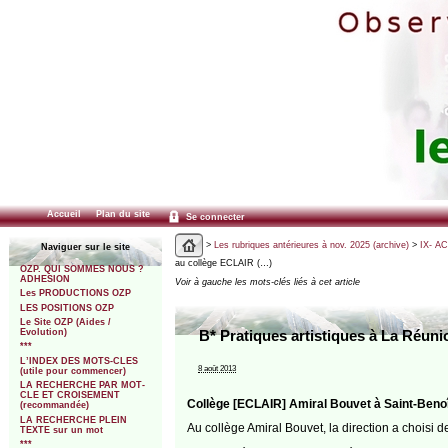
Accueil
Plan du site
Se connecter
>
Les rubriques antérieures à nov. 2025 (archive)
>
IX- A
Naviguer sur le site
au collège ECLAIR (…)
OZP. QUI SOMMES NOUS ?
ADHESION
Voir à gauche les mots-clés liés à cet article
Les PRODUCTIONS OZP
LES POSITIONS OZP
Le Site OZP (Aides /
Evolution)
B* Pratiques artistiques à La Réuni
***
L’INDEX DES MOTS-CLES
8 août 2013
(utile pour commencer)
LA RECHERCHE PAR MOT-
CLE ET CROISEMENT
Collège [ECLAIR] Amiral Bouvet à Saint-Benoî
(recommandée)
LA RECHERCHE PLEIN
Au collège Amiral Bouvet, la direction a choisi
TEXTE sur un mot
***