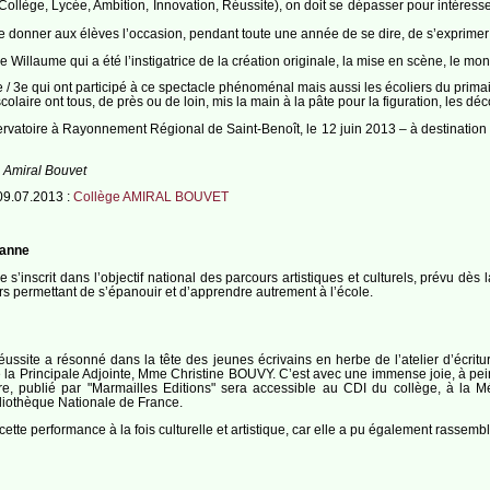
llège, Lycée, Ambition, Innovation, Réussite), on doit se dépasser pour intéresser
 de donner aux élèves l’occasion, pendant toute une année de se dire, de s’exprime
Willaume qui a été l’instigatrice de la création originale, la mise en scène, le m
 / 3e qui ont participé à ce spectacle phénoménal mais aussi les écoliers du prima
colaire ont tous, de près ou de loin, mis la main à la pâte pour la figuration, les d
atoire à Rayonnement Régional de Saint-Benoît, le 12 juin 2013 – à destination d
 Amiral Bouvet
9.07.2013 :
Collège AMIRAL BOUVET
zanne
inscrit dans l’objectif national des parcours artistiques et culturels, prévu dès 
urs permettant de s’épanouir et d’apprendre autrement à l’école.
éussite a résonné dans la tête des jeunes écrivains en herbe de l’atelier d’écr
 Principale Adjointe, Mme Christine BOUVY. C’est avec une immense joie, à peine c
 livre, publié par "Marmailles Editions" sera accessible au CDI du collège, à 
bliothèque Nationale de France.
tte performance à la fois culturelle et artistique, car elle a pu également rassembl