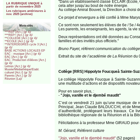
"Dans un établissement classé ECLAIR (Ecole, Co
LA RUBRIQUE UNIQUE à
cela aller jusqu’au bout de notre énergie.
partir de novembre 2025
Au collège Amiral Bouvet, la Direction a choisi
Les rubriques antérieures à
nov. 2025 (archive)
Ce projet d’envergure a été confié à Mme Maryse 
Ce sont non seulement les élèves de 6e / 5e / 4e
Mots-clés
Les parents, les enseignants, les agents, la vie s
***REP [Act.] (gr 4)/
***REP+ [Act.] (gr 4)/
Deux représentations ont été données au Conserv
**COLLEGE [Act.] (gr 4)/
familles et des invités plus officiels."
**ECOLE [Act.] (gr 4)/
**INTERDEGRES cycle 3 [Act.]
(gr 4)/
Bruno Payet, référent communication du collège
BASE ACTIONS LOCALES EP
EAC : musique [Act.] (gr 4)/
Extrait du
site de l’académie de La Réunion
du 0
EAC [Act.] (gr 4)/
EAC. Production d’élèves [Act.]
(gr 4)/
Lettres [Act.] (gr 4)/
Musée/Médiathèque/Etabl.
Collège [RRS] Hippolyte Foucqueà Sainte-Su
culturel [Act./] (gr 3)/
Parents [Act.] (gr 3)/
Le collège Hippolyte Foucque à Sainte-Suzanne s’
Réunion (La)/
une multitude d’actions et de dispositifs novate
Pour en savoir plus, :
-
"Jojo, vanille et le djembé maudit"
C’est ce vendredi 21 juin qu’une musique de r
Principal, Jean Claude BALDUCCHI, et de Mme la
d’authenticité, protégeant leurs travaux. Ce
bibliothèque régionale de la Réunion et à la Bi
Félicitations à la professeur Mme GIRAUD pour ce
M. Gérard, Référent culture
"Jojo, vanille et le djembé maudit"
(52 pages)