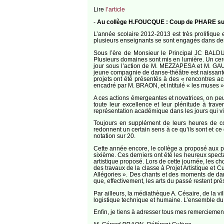
Lire
l’article
-
Au collège H.FOUCQUE : Coup de PHARE sur l
L’année scolaire 2012-2013 est très prolifique
plusieurs enseignants se sont engagés dans des p
Sous l’ère de Monsieur le Principal JC BALDUCC
Plusieurs domaines sont mis en lumière. Un cerc
jour sous l’action de M. MEZZAPESA et M. GAU
jeune compagnie de danse-théâtre est naissante 
projets ont été présentés à des « rencontres ac
encadré par M. BRAON, et intitulé « les muses 
A ces actions émergeantes et novatrices, on peu
toute leur excellence et leur plénitude à tra
représentation académique dans les jours qui v
Toujours en supplément de leurs heures de cou
redonnent un certain sens à ce qu’ils sont et ce 
notation sur 20.
Cette année encore, le collège a proposé aux pa
sixième. Ces derniers ont été les heureux specta
artistique proposé. Lors de cette journée, les ch
des travaux de la classe à Projet Artistique et 
Allégories ». Des chants et des moments de da
que, effectivement, les arts du passé restent pr
Par ailleurs, la médiathèque A. Césaire, de la vi
logistique technique et humaine. L’ensemble du c
Enfin, je tiens à adresser tous mes remerciements