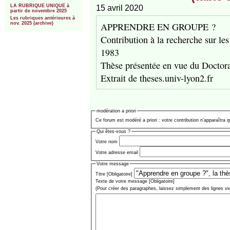
LA RUBRIQUE UNIQUE à
15 avril 2020
partir de novembre 2025
Les rubriques antérieures à
APPRENDRE EN GROUPE ?
nov. 2025 (archive)
Contribution à la recherche sur les
1983
Thèse présentée en vue du Doctora
Extrait de theses.univ-lyon2.fr
modération a priori
Ce forum est modéré a priori : votre contribution n’apparaîtra q
Qui êtes-vous ?
Votre nom
Votre adresse email
Votre message
Titre [Obligatoire]
Texte de votre message [Obligatoire]
(Pour créer des paragraphes, laissez simplement des lignes vi