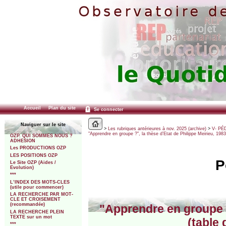
Accueil
Plan du site
Se connecter
Naviguer sur le site
>
Les rubriques antérieures à nov. 2025 (archive)
>
V- PÉ
"Apprendre en groupe ?", la thèse d’Etat de Philippe Meirieu, 1983
OZP. QUI SOMMES NOUS ?
ADHESION
Les PRODUCTIONS OZP
LES POSITIONS OZP
P
Le Site OZP (Aides /
Evolution)
***
L’INDEX DES MOTS-CLES
(utile pour commencer)
LA RECHERCHE PAR MOT-
CLE ET CROISEMENT
(recommandée)
"Apprendre en groupe ?
LA RECHERCHE PLEIN
TEXTE sur un mot
(table
***