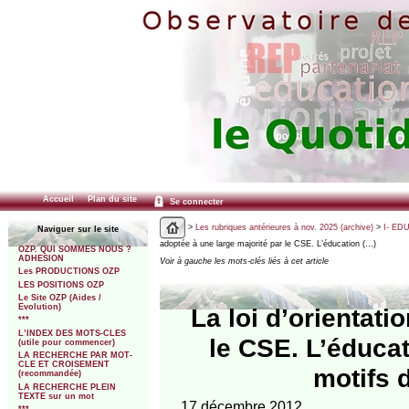
Accueil
Plan du site
Se connecter
>
Les rubriques antérieures à nov. 2025 (archive)
>
I- ED
Naviguer sur le site
adoptée à une large majorité par le CSE. L’éducation (…)
OZP. QUI SOMMES NOUS ?
ADHESION
Voir à gauche les mots-clés liés à cet article
Les PRODUCTIONS OZP
LES POSITIONS OZP
Le Site OZP (Aides /
Evolution)
La loi d’orientati
***
L’INDEX DES MOTS-CLES
le CSE. L’éducati
(utile pour commencer)
LA RECHERCHE PAR MOT-
CLE ET CROISEMENT
motifs 
(recommandée)
LA RECHERCHE PLEIN
TEXTE sur un mot
17 décembre 2012