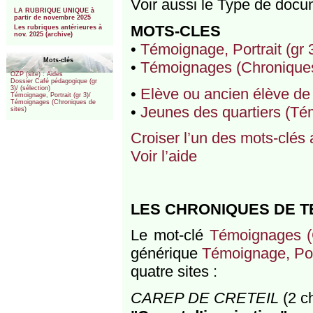
Voir aussi le Type de doc
***
LA RUBRIQUE UNIQUE à
partir de novembre 2025
MOTS-CLES
Les rubriques antérieures à
nov. 2025 (archive)
•
Témoignage, Portrait (gr 3
Mots-clés
•
Témoignages (Chroniques
OZP (site) : Aides
Dossier Café pédagogique (gr
3)/ (sélection)
•
Elève ou ancien élève de 
Témoignage, Portrait (gr 3)/
Témoignages (Chroniques de
•
Jeunes des quartiers (Tém
sites)
Croiser l’un des mots-clés 
Voir l’aide
LES CHRONIQUES DE TE
Le mot-clé
Témoignages (
générique
Témoignage, Port
quatre sites :
CAREP DE CRETEIL
(2 c