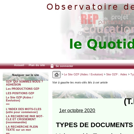
Accueil
Plan du site
Se connecter
>
Le Site OZP (Aides / Evolution)
>
Site OZP : Aides
>
Ty
Naviguer sur le site
OZP. QUI SOMMES NOUS ?
Voir à gauche les mots-clés liés à cet article
ADHESION
Les PRODUCTIONS OZP
LES POSITIONS OZP
Le Site OZP (Aides /
(T
Evolution)
***
L’INDEX DES MOTS-CLES
1er octobre 2020
(utile pour commencer)
LA RECHERCHE PAR MOT-
CLE ET CROISEMENT
(recommandée)
TYPES DE DOCUMENTS :
LA RECHERCHE PLEIN
TEXTE sur un mot