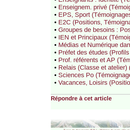
•
Enseignem. privé (Témoi
•
EPS, Sport (Témoignage
•
E2C (Positions, Témoign
•
Groupes de besoins : Pos
•
IEN et Principaux (Témo
•
Médias et Numérique dans
•
Préfet des études (Profils
•
Prof. référents et AP (T
•
Relais (Classe et atelier
•
Sciences Po (Témoignag
•
Vacances, Loisirs (Posit
Répondre à cet article