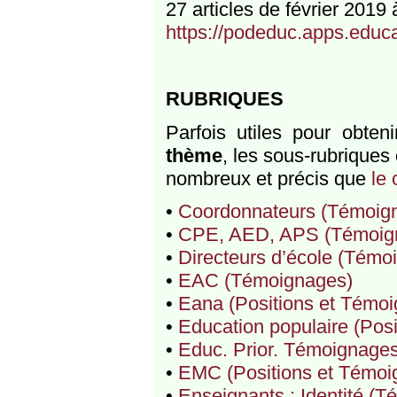
27 articles de février 2019 à
https://podeduc.apps.educat
RUBRIQUES
Parfois utiles pour obten
thème
, les sous-rubrique
nombreux et précis que
le
•
Coordonnateurs (Témoig
•
CPE, AED, APS (Témoig
•
Directeurs d’école (Témo
•
EAC (Témoignages)
•
Eana (Positions et Témo
•
Education populaire (Pos
•
Educ. Prior. Témoignage
•
EMC (Positions et Témoi
•
Enseignants : Identité (T