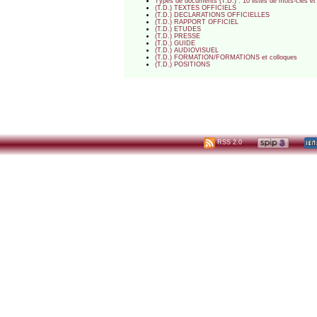
Types de documents (T.D.) : 10 listes de mots-clés et 
(T.D.) TEXTES OFFICIELS
(T.D.) DECLARATIONS OFFICIELLES
(T.D.) RAPPORT OFFICIEL
(T.D.) ETUDES
(T.D.) PRESSE
(T.D.) GUIDE
(T.D.) AUDIOVISUEL
(T.D.) FORMATION/FORMATIONS et colloques
(T.D.) POSITIONS
RSS 2.0