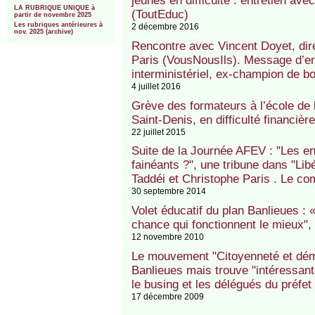
jeunes en difficulté : entretien av
LA RUBRIQUE UNIQUE à
(ToutEduc)
partir de novembre 2025
Les rubriques antérieures à
2 décembre 2016
nov. 2025 (archive)
Rencontre avec Vincent Doyet, dire
Paris (VousNousIls). Message d’e
interministériel, ex-champion de bo
4 juillet 2016
Grève des formateurs à l’école de
Saint-Denis, en difficulté financi
22 juillet 2015
Suite de la Journée AFEV : "Les en
fainéants ?", une tribune dans "Li
Taddéi et Christophe Paris . Le c
30 septembre 2014
Volet éducatif du plan Banlieues :
chance qui fonctionnent le mieux", 
12 novembre 2010
Le mouvement "Citoyenneté et démo
Banlieues mais trouve "intéressant
le busing et les délégués du préfet
17 décembre 2009