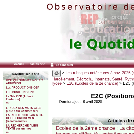
Accueil
Plan du site
Se connecter
>
Les rubriques antérieures à nov. 2025 (
Naviguer sur le site
Harcèlement, Décroch., Internats, Santé, Ryt
OZP. QUI SOMMES NOUS ?
lycée
>
E2C (Ecoles de la 2e chance)
> E2C (P
ADHESION
Les PRODUCTIONS OZP
LES POSITIONS OZP
E2C (Position
Le Site OZP (Aides /
Evolution)
Dernier ajout : 9 avril 2025.
***
L’INDEX DES MOTS-CLES
(utile pour commencer)
LA RECHERCHE PAR MOT-
CLE ET CROISEMENT
Articles de 
(recommandée)
LA RECHERCHE PLEIN
Ecoles de la 2ème chance : La cit
TEXTE sur un mot
***