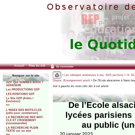
Accueil
Plan du site
Se connecter
>
Les rubriques antérieures à nov. 2025 (archive)
>
IX- A
Naviguer sur le site
Dispos. (Enseignement privé)
> De l’Ecole alsacienne à Saint-Jea
OZP. QUI SOMMES NOUS ?
ADHESION
Voir à gauche les mots-clés liés à cet article
Les PRODUCTIONS OZP
LES POSITIONS OZP
Le Site OZP (Aides /
Evolution)
De l’Ecole alsac
***
L’INDEX DES MOTS-CLES
lycées parisiens 
(utile pour commencer)
LA RECHERCHE PAR MOT-
CLE ET CROISEMENT
au public (u
(recommandée)
LA RECHERCHE PLEIN
TEXTE sur un mot
20 janvier 2023