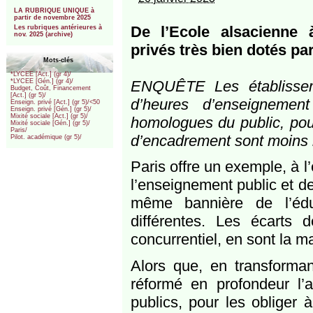
***
LA RUBRIQUE UNIQUE à
partir de novembre 2025
De l’Ecole alsacienne 
Les rubriques antérieures à
nov. 2025 (archive)
privés très bien dotés pa
Mots-clés
*LYCEE [Act.] (gr 4)/
ENQUÊTE Les établisseme
*LYCEE [Gén.] (gr 4)/
Budget, Coût, Financement
[Act.] (gr 5)/
d’heures d’enseignemen
Enseign. privé [Act.] (gr 5)/<50
Enseign. privé [Gén.] (gr 5)/
Mixité sociale [Act.] (gr 5)/
homologues du public, pour 
Mixité sociale [Gén.] (gr 5)/
Paris/
d’encadrement sont moins b
Pilot. académique (gr 5)/
Paris offre un exemple, à l’
l’enseignement public et de
même bannière de l’édu
différentes. Les écarts 
concurrentiel, en sont la m
Alors que, en transformant
réformé en profondeur l’a
publics, pour les obliger 