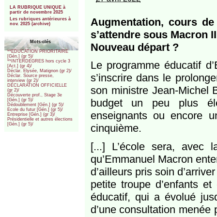
***
LA RUBRIQUE UNIQUE à
partir de novembre 2025
Augmentation, cours de 
Les rubriques antérieures à
nov. 2025 (archive)
s’attendre sous Macron II
Mots-clés
Nouveau départ ?
**EDUCATION PRIORITAIRE
[Gén.] (gr 5)/
**INTERDEGRES hors cycle 3
Le programme éducatif d’E
[Act.] (gr 4)/
Déclar. Elysée, Matignon (gr 2)/
s’inscrire dans le prolon
Déclar. Source presse,
interview (gr 2)/
DÉCLARATION OFFICIELLE
son ministre Jean-Michel 
(gr 2)/
Découverte prof., Stage 3e
budget un peu plus éle
[Gén.] (gr 5)/
Dédoublement [Gén.] (gr 5)/
Ecole du futur [Gén.] (gr 5)/
enseignants ou encore u
Entreprise [Gén.] (gr 3)/
Présidentielle et autres élections
[Gén.] (gr 5)/
cinquième.
[...] L’école sera, avec
qu’Emmanuel Macron entend
d’ailleurs pris soin d’arr
petite troupe d’enfants et
éducatif, qui a évolué jus
d’une consultation menée p