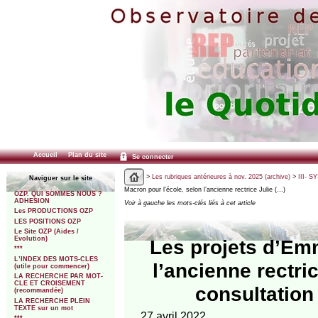
Accueil
Plan du site
Se connecter
>
Les rubriques antérieures à nov. 2025 (archive)
>
III- 
Naviguer sur le site
Macron pour l’école, selon l’ancienne rectrice Julie (…)
OZP. QUI SOMMES NOUS ?
ADHESION
Voir à gauche les mots-clés liés à cet article
Les PRODUCTIONS OZP
LES POSITIONS OZP
Le Site OZP (Aides /
Evolution)
Les projets d’Em
***
L’INDEX DES MOTS-CLES
l’ancienne rectric
(utile pour commencer)
LA RECHERCHE PAR MOT-
CLE ET CROISEMENT
consultation 
(recommandée)
LA RECHERCHE PLEIN
TEXTE sur un mot
27 avril 2022