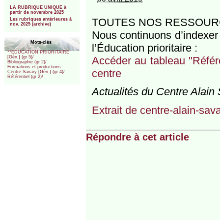
***
LA RUBRIQUE UNIQUE à
partir de novembre 2025
TOUTES NOS RESSOURC
Les rubriques antérieures à
nov. 2025 (archive)
Nous continuons d’indexer 
Mots-clés
l’Éducation prioritaire :
**EDUCATION PRIORITAIRE
Accéder au tableau "Référen
[Gén.] (gr 5)/
Bibliographie (gr 2)/
Formations et productions
centre
Centre Savary [Gén.] (gr 4)/
Référentiel (gr 2)/
Actualités du Centre Alain 
Extrait de centre-alain-sav
Répondre à cet article