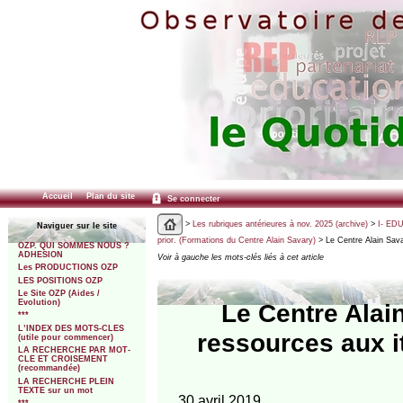
Accueil
Plan du site
Se connecter
>
Les rubriques antérieures à nov. 2025 (archive)
>
I- ED
Naviguer sur le site
prior. (Formations du Centre Alain Savary)
> Le Centre Alain Sava
OZP. QUI SOMMES NOUS ?
ADHESION
Voir à gauche les mots-clés liés à cet article
Les PRODUCTIONS OZP
LES POSITIONS OZP
Le Site OZP (Aides /
Evolution)
Le Centre Alai
***
L’INDEX DES MOTS-CLES
ressources aux i
(utile pour commencer)
LA RECHERCHE PAR MOT-
CLE ET CROISEMENT
(recommandée)
LA RECHERCHE PLEIN
TEXTE sur un mot
30 avril 2019