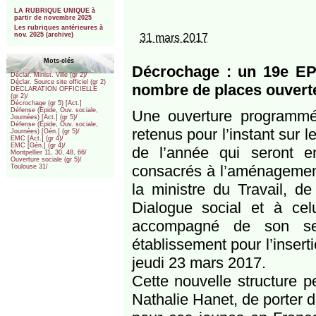
***
LA RUBRIQUE UNIQUE à
partir de novembre 2025
Les rubriques antérieures à
nov. 2025 (archive)
31 mars 2017
Mots-clés
Décrochage : un 19e EPI
Déclar. Minist. Ville (gr 2)/
Déclar. Source site officiel (gr 2)
nombre de places ouvert
DÉCLARATION OFFICIELLE
(gr 2)/
Décrochage (gr 5) [Act.]
Défense (Epide, Ouv. sociale,
Une ouverture programmée
Journées) [Act.] (gr 5)/
Défense (Epide, Ouv. sociale,
retenus pour l’instant sur l
Journées) [Gén.] (gr 5)/
EMC [Act.] (gr 4)/
EMC [Gén.] (gr 4)/
de l’année qui seront e
Montpellier 11, 30, 48, 66/
Ouverture sociale (gr 5)/
consacrés à l’aménagement 
Toulouse 31/
la ministre du Travail, de
Dialogue social et à cel
accompagné de son sec
établissement pour l’inser
jeudi 23 mars 2017.
Cette nouvelle structure p
Nathalie Hanet, de porter 