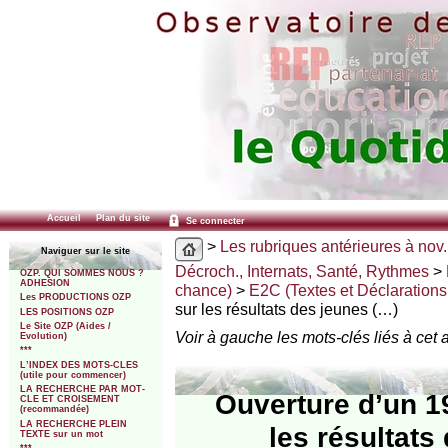
Accueil
Plan du site
Se connecter
>
Les rubriques antérieures à nov.
Naviguer sur le site
Décroch., Internats, Santé, Rythmes
>
OZP. QUI SOMMES NOUS ?
ADHESION
chance)
>
E2C (Textes et Déclarations o
Les PRODUCTIONS OZP
sur les résultats des jeunes (…)
LES POSITIONS OZP
Le Site OZP (Aides /
Voir à gauche les mots-clés liés à cet a
Evolution)
***
L’INDEX DES MOTS-CLES
(utile pour commencer)
LA RECHERCHE PAR MOT-
Ouverture d’un 1
CLE ET CROISEMENT
(recommandée)
LA RECHERCHE PLEIN
les résultats
TEXTE sur un mot