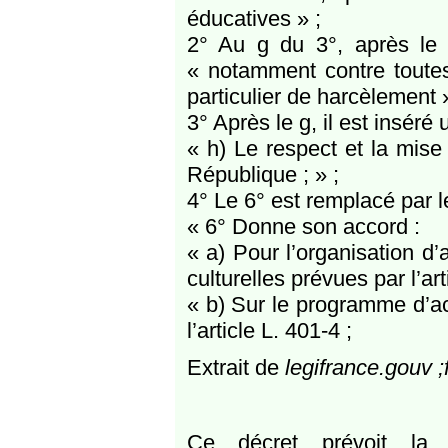
éducatives » ;
2° Au g du 3°, après le m
« notamment contre toutes
particulier de harcèlement »
3° Après le g, il est inséré 
« h) Le respect et la mise
République ; » ;
4° Le 6° est remplacé par l
« 6° Donne son accord :
« a) Pour l’organisation d’
culturelles prévues par l’art
« b) Sur le programme d’act
l’article L. 401-4 ;
Extrait de
legifrance.gouv ;f
Ce décret prévoit la 