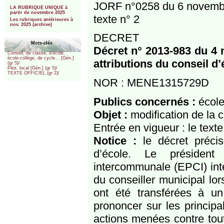
***
JORF n°0258 du 6 novemb
LA RUBRIQUE UNIQUE à
partir de novembre 2025
texte n° 2
Les rubriques antérieures à
nov. 2025 (archive)
DECRET
Mots-clés
Décret n° 2013-983 du 4 
Conseil, de classe, d’école,
école-collège, de cycle... [Gén.]
attributions du conseil d’
(gr 5)/
Pilot. local [Gén.] (gr 5)/
TEXTE OFFICIEL (gr 2)/
NOR : MENE1315729D
Publics concernés :
école
Objet :
modification de la c
Entrée en vigueur : le text
Notice :
le décret préci
d’école. Le président
intercommunale (EPCI) inté
du conseiller municipal l
ont été transférées à u
prononcer sur les principa
actions menées contre tout