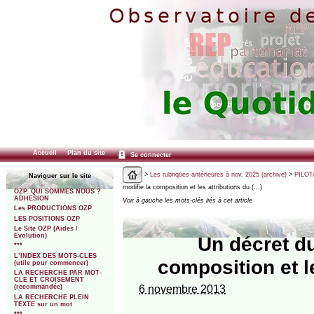
Accueil
Plan du site
Se connecter
>
Les rubriques antérieures à nov. 2025 (archive)
>
PILOTA
Naviguer sur le site
modifie la composition et les attributions du (…)
OZP. QUI SOMMES NOUS ?
ADHESION
Voir à gauche les mots-clés liés à cet article
Les PRODUCTIONS OZP
LES POSITIONS OZP
Le Site OZP (Aides /
Evolution)
Un décret d
***
L’INDEX DES MOTS-CLES
composition et l
(utile pour commencer)
LA RECHERCHE PAR MOT-
CLE ET CROISEMENT
6 novembre 2013
(recommandée)
LA RECHERCHE PLEIN
TEXTE sur un mot