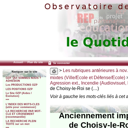
Accueil
Plan du site
Se connecter
>
Les rubriques antérieures à nov.
Naviguer sur le site
mixtes (Ville/Ecole et Défense/Ecole)
OZP. QUI SOMMES NOUS ?
ADHESION
Agression ext., Incendie (Audiovisuel,
Les PRODUCTIONS OZP
de Choisy-le-Roi se (…)
LES POSITIONS OZP
Le Site OZP (Aides /
Voir à gauche les mots-clés liés à cet a
Evolution)
***
L’INDEX DES MOTS-CLES
(utile pour commencer)
LA RECHERCHE PAR MOT-
Anciennement imp
CLE ET CROISEMENT
(recommandée)
LA RECHERCHE PLEIN
de Choisy-le-R
TEXTE sur un mot