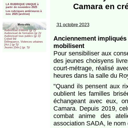
***
Camara en cré
LA RUBRIQUE UNIQUE à
partir de novembre 2025
Les rubriques antérieures à
nov. 2025 (archive)
31 octobre 2023
Mots-clés
Audiovisuel d’élèves (gr 2)/
Audiovisuel de formation (gr 2)/
Audiovisuel tous publics (gr 2)/
Anciennement impliqués d
Créteil 94/
Délinquance, Violences urbaines
mobilisent
[Act.] (gr 5)/
Jeunes [Gén.] (gr. 5)/
Pour sensibiliser aux cons
des jeunes choisyens livre
court-métrage, réalisé av
heures dans la salle du Ro
"Quand ils pensent aux rix
oublient les familles bri
échangeant avec eux, on
Camara. Depuis 2019, celui
combat anime des atelie
association SADA, le nom d