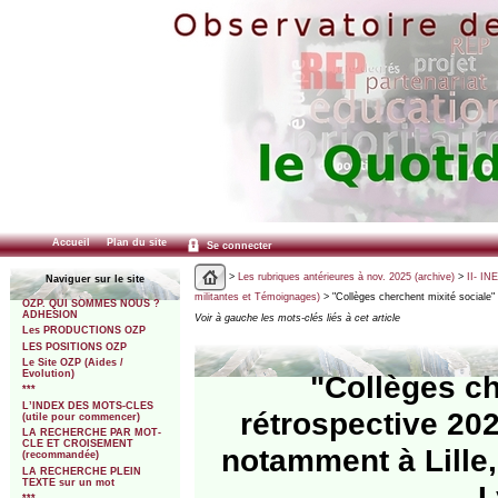
Accueil
Plan du site
Se connecter
>
Les rubriques antérieures à nov. 2025 (archive)
>
II- IN
Naviguer sur le site
militantes et Témoignages)
> "Collèges cherchent mixité sociale"
OZP. QUI SOMMES NOUS ?
ADHESION
Voir à gauche les mots-clés liés à cet article
Les PRODUCTIONS OZP
LES POSITIONS OZP
Le Site OZP (Aides /
Evolution)
"Collèges ch
***
L’INDEX DES MOTS-CLES
rétrospective 20
(utile pour commencer)
LA RECHERCHE PAR MOT-
CLE ET CROISEMENT
notamment à Lille,
(recommandée)
LA RECHERCHE PLEIN
TEXTE sur un mot
L