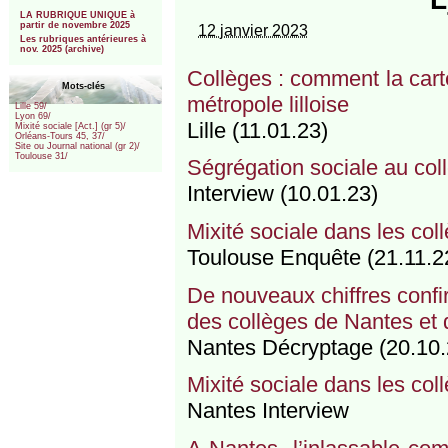
***
LA RUBRIQUE UNIQUE à
partir de novembre 2025
12 janvier 2023
Les rubriques antérieures à
nov. 2025 (archive)
Collèges : comment la carte
Mots-clés
métropole lilloise
Lille 59/
Lyon 69/
Lille (11.01.23)
Mixité sociale [Act.] (gr 5)/
Orléans-Tours 45, 37/
Site ou Journal national (gr 2)/
Toulouse 31/
Ségrégation sociale au coll
Interview (10.01.23)
Mixité sociale dans les coll
Toulouse Enquête (21.11.2
De nouveaux chiffres confir
des collèges de Nantes et 
Nantes Décryptage (20.10.
Mixité sociale dans les col
Nantes Interview