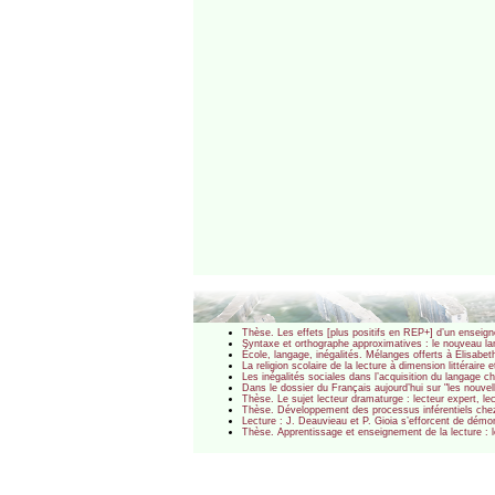
Thèse. Les effets [plus positifs en REP+] d’un enseignem
Syntaxe et orthographe approximatives : le nouveau l
École, langage, inégalités. Mélanges offerts à Élisabet
La religion scolaire de la lecture à dimension littéraire
Les inégalités sociales dans l’acquisition du langage 
Dans le dossier du Français aujourd’hui sur "les nouve
Thèse. Le sujet lecteur dramaturge : lecteur expert, l
Thèse. Développement des processus inférentiels chez 
Lecture : J. Deauvieau et P. Gioia s’efforcent de démo
Thèse. Apprentissage et enseignement de la lecture : l