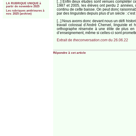
[...] Enfin deux études sont venues compléter c
LA RUBRIQUE UNIQUE à
1987 et 2005, les élèves ont perdu 2 années,
partir de novembre 2025
continu de cette baisse. On peut donc raisonna
Les rubriques antérieures à
par des linguistes depuis plus d’un siècle : c’es
nov. 2025 (archive)
[...] Nous avons donc devant nous un défi histori
travail colossal d’André Chervel, linguiste et 
orthographe réservée à une élite de plus en p
d’enseignement, même si celles-ci sont prometteu
Extrait de
theconversation.com
du 26.06.22
Répondre à cet article