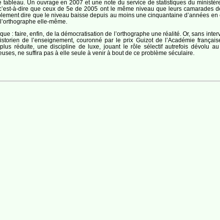
e tableau. Un ouvrage en 2007 et une note du service de statistiques du ministèr
 c’est-à-dire que ceux de 5e de 2005 ont le même niveau que leurs camarades de
blement dire que le niveau baisse depuis au moins une cinquantaine d’années en c
t l’orthographe elle-même.
que : faire, enfin, de la démocratisation de l’orthographe une réalité. Or, sans inte
historien de l’enseignement, couronné par le prix Guizot de l’Académie française
lus réduite, une discipline de luxe, jouant le rôle sélectif autrefois dévolu 
ses, ne suffira pas à elle seule à venir à bout de ce problème séculaire.