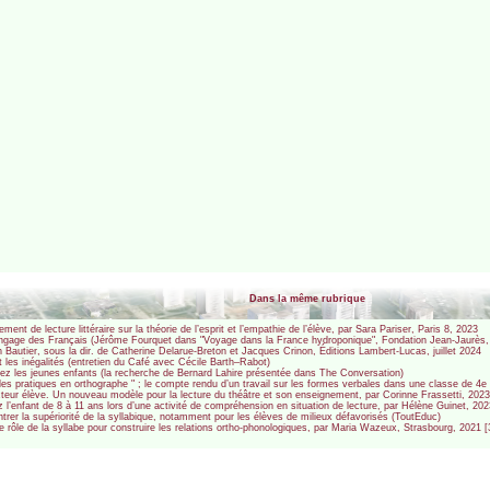
Dans la même rubrique
ent de lecture littéraire sur la théorie de l’esprit et l’empathie de l’élève, par Sara Pariser, Paris 8, 2023
angage des Français (Jérôme Fourquet dans "Voyage dans la France hydroponique", Fondation Jean-Jaurès,
h Bautier, sous la dir. de Catherine Delarue-Breton et Jacques Crinon, Éditions Lambert-Lucas, juillet 2024
 et les inégalités (entretien du Café avec Cécile Barth–Rabot)
chez les jeunes enfants (la recherche de Bernard Lahire présentée dans The Conversation)
lles pratiques en orthographe " ; le compte rendu d’un travail sur les formes verbales dans une classe de 4
ecteur élève. Un nouveau modèle pour la lecture du théâtre et son enseignement, par Corinne Frassetti, 202
l’enfant de 8 à 11 ans lors d’une activité de compréhension en situation de lecture, par Hélène Guinet, 2
ntrer la supériorité de la syllabique, notamment pour les élèves de milieux défavorisés (ToutEduc)
e rôle de la syllabe pour construire les relations ortho-phonologiques, par Maria Wazeux, Strasbourg, 2021