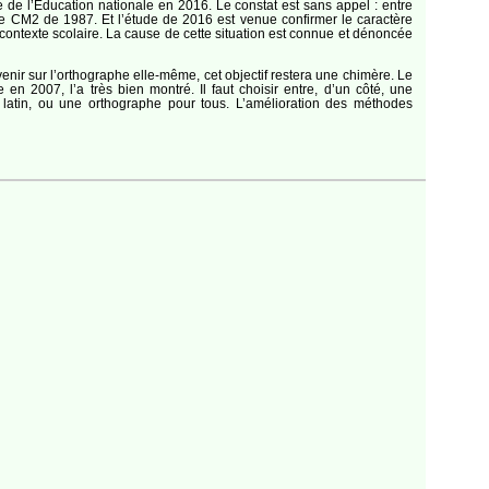
e de l’Éducation nationale en 2016. Le constat est sans appel : entre
 CM2 de 1987. Et l’étude de 2016 est venue confirmer le caractère
ontexte scolaire. La cause de cette situation est connue et dénoncée
rvenir sur l’orthographe elle-même, cet objectif restera une chimère. Le
 en 2007, l’a très bien montré. Il faut choisir entre, d’un côté, une
au latin, ou une orthographe pour tous. L’amélioration des méthodes