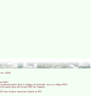
 nov. 2024)
e en REP+
3 (expérimentation dans 3 collèges de Grenoble, dont un collège REP)
023 (en partie dans des écoles REP de Trappes)
 [31% des écoliers observées étaient en EP]