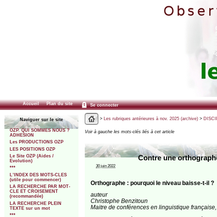
Accueil
Plan du site
Se connecter
>
Les rubriques antérieures à nov. 2025 (archive)
>
DISCI
Naviguer sur le site
OZP. QUI SOMMES NOUS ?
Voir à gauche les mots-clés liés à cet article
ADHESION
Les PRODUCTIONS OZP
LES POSITIONS OZP
Le Site OZP (Aides /
Contre une orthographe 
Evolution)
30 juin 2022
***
L’INDEX DES MOTS-CLES
(utile pour commencer)
Orthographe : pourquoi le niveau baisse-t-il ?
LA RECHERCHE PAR MOT-
CLE ET CROISEMENT
auteur
(recommandée)
Christophe Benzitoun
LA RECHERCHE PLEIN
Maitre de conférences en linguistique française,
TEXTE sur un mot
***