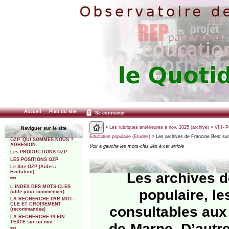
Accueil
Plan du site
Se connecter
>
Les rubriques antérieures à nov. 2025 (archive)
>
VIII- 
Naviguer sur le site
Education populaire (Etudes)
> Les archives de Francine Best sur 
OZP. QUI SOMMES NOUS ?
ADHESION
Voir à gauche les mots-clés liés à cet article
Les PRODUCTIONS OZP
LES POSITIONS OZP
Le Site OZP (Aides /
Evolution)
Les archives d
***
L’INDEX DES MOTS-CLES
populaire, le
(utile pour commencer)
LA RECHERCHE PAR MOT-
CLE ET CROISEMENT
consultables aux
(recommandée)
LA RECHERCHE PLEIN
TEXTE sur un mot
de-Marne. D’autre