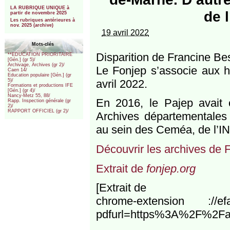
***
LA RUBRIQUE UNIQUE à
de 
partir de novembre 2025
Les rubriques antérieures à
nov. 2025 (archive)
19 avril 2022
Mots-clés
Disparition de Francine Be
**EDUCATION PRIORITAIRE
[Gén.] (gr 5)/
Archivage, Archives (gr 2)/
Le Fonjep s’associe aux 
Caen 14/
Education populaire [Gén.] (gr
avril 2022.
5)/
Formations et productions IFE
[Gén.] (gr 4)/
Nancy-Metz 55, 88/
En 2016, le Pajep avait 
Rapp. Inspection générale (gr
2)/
RAPPORT OFFICIEL (gr 2)/
Archives départementales 
au sein des Ceméa, de l’
Découvrir les archives de 
Extrait de
fonjep.org
[Extrait de
chrome-extension ://efa
pdfurl=https%3A%2F%2Far