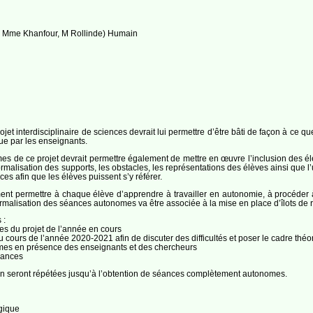
 Mme Khanfour, M Rollinde) Humain
jet interdisciplinaire de sciences devrait lui permettre d’être bâti de façon à ce q
ue par les enseignants.
s de ce projet devrait permettre également de mettre en œuvre l’inclusion des élè
rmalisation des supports, les obstacles, les représentations des élèves ainsi que l’u
ces afin que les élèves puissent s’y référer.
nt permettre à chaque élève d’apprendre à travailler en autonomie, à procéder 
ormalisation des séances autonomes va être associée à la mise en place d’îlots de rati
 :
s du projet de l’année en cours
ours de l’année 2020-2021 afin de discuter des difficultés et poser le cadre théo
mes en présence des enseignants et des chercheurs
éances
on seront répétées jusqu’à l’obtention de séances complètement autonomes.
gique