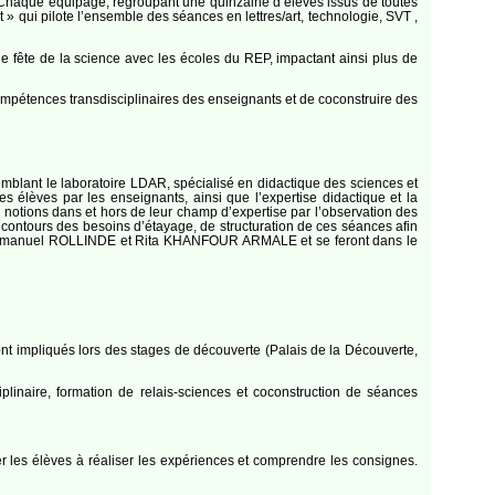
. Chaque équipage, regroupant une quinzaine d’élèves issus de toutes
 qui pilote l’ensemble des séances en lettres/art, technologie, SVT ,
e fête de la science avec les écoles du REP, impactant ainsi plus de
ompétences transdisciplinaires des enseignants et de coconstruire des
blant le laboratoire LDAR, spécialisé en didactique des sciences et
es élèves par les enseignants, ainsi que l’expertise didactique et la
s notions dans et hors de leur champ d’expertise par l’observation des
s contours des besoins d’étayage, de structuration de ces séances afin
: Emmanuel ROLLINDE et Rita KHANFOUR ARMALE et se feront dans le
nt impliqués lors des stages de découverte (Palais de la Découverte,
ciplinaire, formation de relais-sciences et coconstruction de séances
r les élèves à réaliser les expériences et comprendre les consignes.