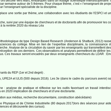
 ont décollé vers Mars, embarqués dans un voyage scientifique interdisciplinaire
ar semaine autour de 5 thèmes. Pour chaque thème, c’est « l’enseignant de projet »
 l’enseignant spécialiste de la discipline.
lace une sortie par thème, une collaboration avec les étudiants de l’ESPCI et un
che, suivi par une équipe de chercheurs et de doctorants afin de promouvoir les c
 à la rentrée 2020 du réseau Léa
éthodologique de type Design Based Research (Anderson & Shattuck, 2012) rassem
 sciences du collège. Mise en lien de l’expertise disciplinaire, la connaissance d
erche. Analyse de la circulation du savoir par les enseignants qui transmettent de
 réception de ces derniers. Ces observations et analyses permettront de définir le
r tous. Ces travaux seront encadrés par deux enseignants chercheurs du LDAR 
nants du REP (1er et 2nd degré) .
A, UPE2A et ULIS (500 depuis 2016). Les 3e (dans le cadre du parcours avenir) so
 : analyse de pratique et réflexive sur les outils favorisant un travail interdis
éa en 2020 implication de chercheurs et d’une doctorante.
ation aux médias, recherche documentaire, construction abécédaire)
 de Physique et de Chimie Industrielle (80 depuis 2017)lors des séances pour aide
riences et découverte des cursus).