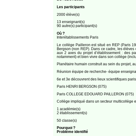
Les participants
2000 élève(s)
13 enseignant(s)
90 autre(s) participant(s)
Où ?
Interétablissements Paris
Le collège Pailleron est situé en REP (Paris 19
Bergson (non REP). Dans ce cadre, les élèves e
aux 2 axes du projet d’établissement : des pa
notamment) et bien vivre dans son collège (incl
Planétaire humain construit au sein du projet, a
Réunion équipe de recherche- équipe enseignan
6e et 3e découvrent des lieux scientifiques parisi
Paris HENRI BERGSON (075)
Paris COLLEGE EDOUARD PAILLERON (075)
Collège impliqué dans un secteur multicollège
1 académie(s)
2 établissement(s)
50 classe(s)
Pourquoi ?
Problème identifié