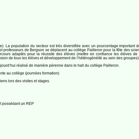
e). La population du secteur est très diversifiée avec un pourcentage important de
t professeurs de Bergson se déplacent au collège Pailleron pour la fête des scien
rcours adaptés pour la réussite des élèves (mettre en confiance les élèves de 
usion de tous les élèves et développement de l’hétérogénéité au sein des groupes)
ujourd’hui réalisé de manière pérenne dans le hall du collège Pailleron.
te au collège (journées formation)
ens lors des visites et stages.
 et possédant un REP