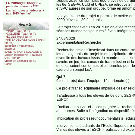
Depuis 2016, ce sont plus 600 élèves de 6e qui
LA RUBRIQUE UNIQUE à
les 6e, SEGPA, ULIS et UPE2A, se retrouve 2 h p
partir de novembre 2025
et SPC auprès de son groupe, formé en amont par
Les rubriques antérieures à
nov. 2025 (archive)
La dynamique du projet a permis de mettre en p
2000 élèves et 80 étudiants.
Mots-clés
Le projet est devenu en 2019 un objet de recher
séances autonomes pour les élèves. Intégration
***REP [Act.] (gr 4)/
**COLLEGE [Act.] (gr 4)/
**ECOLE [Act.] (gr 4)/
24/09/2020
**INTERDEGRES cycle 3 [Act.]
ExpérimentationRecherche
(gr 4)/
européen (Programme),
Erasmus
Recherche-action s’inscrivant dans un cadre m
BASE ACTIONS LOCALES EP
les enseignants du projet interdisciplinaire de
Liaison Recherche / Pratiques
diversité des travaux issus du monde de la rech
[Act.] (gr 4)/
Maths et Sciences (gr 4)/
savoirs en jeu, les canaux de transmission et la
Paris/
qu’elles soient conformes et cohérentes pou
cadre d’un projet LéA.
Qui ?
9 membre(s) dans l’équipe - 19 partenaire(s)
Ce projet transdisciplinaire implique des enseig
Il s’adresse à tous les élèves de 6e dont SEGP
ESPCI).
L’action est suivie et accompagnée la recherche
autonomes. Suite à l’intégration au dispositif L
Implication du professeur documentaliste (éduc
Intervention d’étudiants de l’Ecole Supérieure
Visites des élèves à l’ESCPI (réalisation d’expé