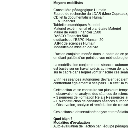
Moyens mobilisés
Conseillère pédagogique Humain
Equipe de recherche du LDAR (Mme Copreaux,
CDI et la documentaliste Humain
LEA Financier
Tablettes numériques Materiel
Matériel expérimental et planétaire Materiel
Mairie de Paris Financier 1500
DASCO Financier 500
etudiants de l’ESPCI Humain 20
IA IPR de sciences Humain
Modalités de mise en oeuvre
L’action conjointe menée dans le cadre de ce pro
en étant guidés d’un point de vue méthodologiq
La modélisation conjointe des séances autonome
est basée sur un travail précis au niveau de la fo
sur le cadre dans lequel vont s’inscrire ces séan
Enfin les séances autonomes devraient égaleme
confrontant également à ses pairs. En effet, la f
Cette action va se construire sur plusieurs temps
–
observation et analyse des séances de science
–
3 journées de Formation Relais Ressources au c
–
Co-construction de certaines séances autono
–
Observation, analyse et remédiation de ces s
Ces actions d’observation/analyse et remédiati
Quel bilan ?
Modalités d’évaluation
Auto-évaluation de l’action par l’équipe pédago