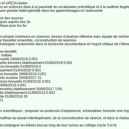
S et UPE2A révèle :
 en sciences dues à la pauvreté du vocabulaire scientifique et à la maîtrise fragi
à une grande hétérogénéité dans les apprentissages et l’autonomie
s
ence des sources
fiques auprès des 3e
fique pour les 6e
r des projets communs en sciences, besoin d’analyse réflexive avec équipe de reche
 travailler ensemble, coconstruction de séances
évelopper l’autonomie dans la recherche documentaire et l’esprit critique de l’élèv
e identifié
initiale
nnuelle 29/06/2018 0.001
nuelle données établissement 01/06/2018 0.001
ces Annuelle 01/09/2018 4
ssement 01/04/2020 0.001
ces Annuelle 29/06/2016 0.001
ie scolaire 30/06/2017 31
nces Annuelle 01/09/2016 0.001
9/06/2016 0.001
Données établissement 30/06/2017 13%
elle Etablissement 01/09/2016 0.001
lle 01/09/2016 30
001
 scientifiques : proposer un protocole d’expérience, schématiser, formuler une hyp
îtrise du travail interdisplinaire, de la coconstruction de séance, et dans la réal
 accompagne les élèves tout au long de leur cursus au collège (cycle 3 et 4)