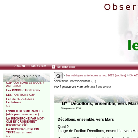
Accueil
Plan du site
Se connecter
>
Les rubriques antérieures à nov. 2025 (archive)
>
IX- A
Naviguer sur le site
scientifique, interdisciplinaire (…)
OZP. QUI SOMMES NOUS ?
ADHESION
Voir à gauche les mots-clés liés à cet article
Les PRODUCTIONS OZP
LES POSITIONS OZP
Le Site OZP (Aides /
Evolution)
B* "Décollons, ensemble, vers Mars",
***
29 septembre 2020
L’INDEX DES MOTS-CLES
(utile pour commencer)
LA RECHERCHE PAR MOT-
Décollons, ensemble, vers Mars
CLE ET CROISEMENT
(recommandée)
Quoi ?
LA RECHERCHE PLEIN
Image de l’action Décollons, ensemble, vers Ma
TEXTE sur un mot
***