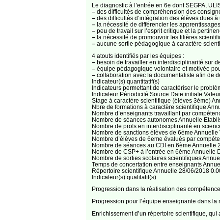
Le diagnostic à l’entrée en 6e dont SEGPA, ULI
–
des difficultés de compréhension des consignes
–
des difficultés d’intégration des élèves dues 
–
la nécessité de différencier les apprentissage
–
peu de travail sur l’esprit critique et la pertin
–
la nécessité de promouvoir les filières scienti
–
aucune sortie pédagogique à caractère scienti
4 atouts identifiés par les équipes :
–
besoin de travailler en interdisciplinarité su
–
équipe pédagogique volontaire et motivée pour
–
collaboration avec la documentaliste afin de d
Indicateur(s) quantitatif(s)
Indicateurs permettant de caractériser le problèm
Indicateur Périodicité Source Date initiale Valeur 
Stage à caractère scientifique (élèves 3ème) A
Nbre de formations à caractère scientifique An
Nombre d’enseignants travaillant par compéten
Nombre de séances autonomes Annuelle Etabli
Nombre de profs en interdisciplinarité en scien
Nombre de sanctions élèves de 6ème Annuelle V
Nombre d’élèves de 6eme évalués par compéte
Nombre de séances au CDI en 6ème Annuelle 2
Nombre de CSP+ à l’entrée en 6ème Annuelle 
Nombre de sorties scolaires scientifiques Annu
Temps de concertation entre enseignants Annue
Répertoire scientifique Annuelle 28/06/2018 0.
Indicateur(s) qualitatif(s)
Progression dans la réalisation des compétences
Progression pour l’équipe enseignante dans la ma
Enrichissement d’un répertoire scientifique, qui