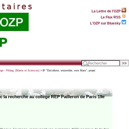
La Lettre de l'OZP
Le Flux RSS
L'OZP sur Bluesky
ège - Pédag. (Maths et Sciences)
> B* "Décollons, ensemble, vers Mars", projet
vec la recherche au collège REP Pailleron de Paris 19e