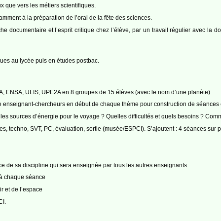
ux que vers les métiers scientifiques.
amment à la préparation de l’oral de la fête des sciences.
documentaire et l’esprit critique chez l’élève, par un travail régulier avec la do
iques au lycée puis en études postbac.
A, ENSA, ULIS, UPE2A en 8 groupes de 15 élèves (avec le nom d’une planète)
enseignant-chercheurs en début de chaque thème pour construction de séances et 
es sources d’énergie pour le voyage ? Quelles difficultés et quels besoins ? C
tres, techno, SVT, PC, évaluation, sortie (musée/ESPCI). S’ajoutent : 4 séances sur
de sa discipline qui sera enseignée par tous les autres enseignants
i à chaque séance
ir et de l’espace
CI.