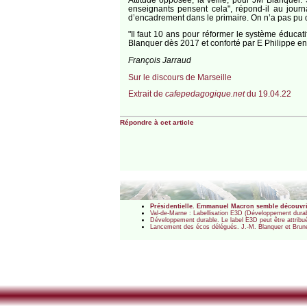
enseignants pensent cela", répond-il au journa
d’encadrement dans le primaire. On n’a pas pu d
"Il faut 10 ans pour réformer le système éducat
Blanquer dès 2017 et conforté par E Philippe en 
François Jarraud
Sur le discours de Marseille
Extrait de
cafepedagogique.net
du 19.04.22
Répondre à cet article
Présidentielle. Emmanuel Macron semble découvri
Val-de-Marne : Labellisation E3D (Développement durable
Développement durable. Le label E3D peut être attribu
Lancement des écos délégués. J.-M. Blanquer et Brune