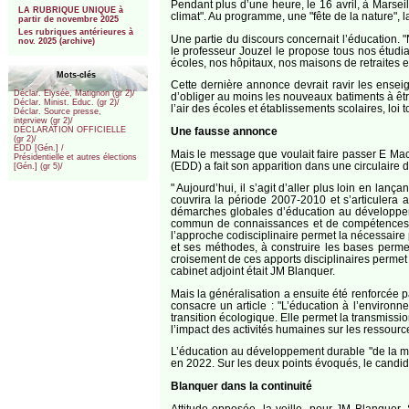
Pendant plus d’une heure, le 16 avril, à Marsei
LA RUBRIQUE UNIQUE à
climat". Au programme, une "fête de la nature", l
partir de novembre 2025
Les rubriques antérieures à
Une partie du discours concernait l’éducation
nov. 2025 (archive)
le professeur Jouzel le propose tous nos étudia
écoles, nos hôpitaux, nos maisons de retraites et
Mots-clés
Cette dernière annonce devrait ravir les ensei
Déclar. Elysée, Matignon (gr 2)/
d’obliger au moins les nouveaux batiments à être
Déclar. Minist. Educ. (gr 2)/
l’air des écoles et établissements scolaires, loi 
Déclar. Source presse,
interview (gr 2)/
Une fausse annonce
DÉCLARATION OFFICIELLE
(gr 2)/
EDD [Gén.] /
Mais le message que voulait faire passer E Mac
Présidentielle et autres élections
(EDD) a fait son apparition dans une circulaire d
[Gén.] (gr 5)/
" Aujourd’hui, il s’agit d’aller plus loin en la
couvrira la période 2007-2010 et s’articulera 
démarches globales d’éducation au développeme
commun de connaissances et de compétences, 
l’approche codisciplinaire permet la nécessaire
et ses méthodes, à construire les bases permet
croisement de ces apports disciplinaires permet
cabinet adjoint était JM Blanquer.
Mais la généralisation a ensuite été renforcée p
consacre un article : "L’éducation à l’environ
transition écologique. Elle permet la transmissio
l’impact des activités humaines sur les ressource
L’éducation au développement durable "de la ma
en 2022. Sur les deux points évoqués, le candidat
Blanquer dans la continuité
Attitude opposée, la veille, pour JM Blanquer.