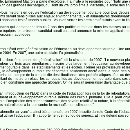
lle, Emmanuel Macron a parlé d’écologie. Il a invité à le rejoindre pour "bâtir un
a fin des grandes décharges, qui sont un vrai problème à Marseille, la sortie des éne
. "Nous mettrons en oeuvre l’éducation au développement durable pour tous depu
nts seront sensibilisés aux enjeux environnementaux et alimentaires dorénavant". I
 dans tous les bâtiments publics.. Vous en verrez les premiers résultats avant la fin
gnants qui demandent depuis 2 ans des purificateurs d’air dans les classes ou u
 équipés. Le président candidat aurait pu aussi annoncer la mise en application de l
toujours inappliquée.
ron c’était cette généralisation de l’éducation au développement durable. Une a
e 2004. En 2007, une autre circulaire l’a généralisée.
nçant la deuxième phase de généralisation", dit la circulaire de 2007. "Le nouveau
autour de trois axes prioritaires : Inscrire plus largement l’éducation au déve
nt durable dans les établissements et les écoles. Former les professeurs et les
le développement durable est désormais solidement ancré dans la base des sa
 prise en compte de la complexité des situations et des problématiques liées au d
tant de mettre en place les concepts liés au développement durable dans ses dif
 d’en construire une approche globale". On ne saurait généraliser davantage que ce
ar l’introduction de l’EDD dans la code de l’éducation lors de la loi de refondation
nement et au développement durable débute dès l’école primaire. Elle a pour obje
n et l’acquisition des connaissances et des savoirs relatifs à la nature, à la nécessi
s naturelles et à la lutte contre le réchauffement climatique".
ternelle au lycée" a ainsi été annoncée en 2007, inscrite dans le Code de l’édu
 utilise l’éducation. Il n’apporte rien de neuf ou de sérieux. Et il ne défend pas son
 Sur France Inter, il vante les 250 000 éco délégués mis en place pendant le quin