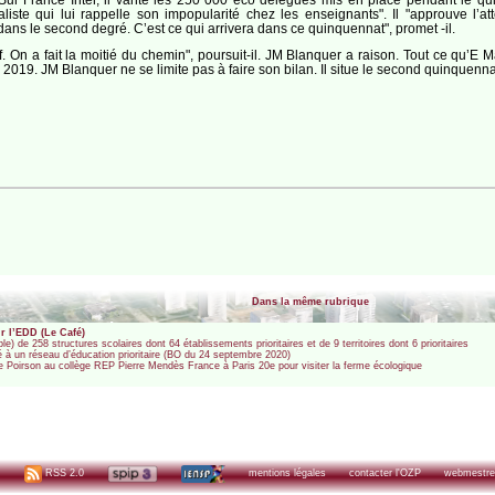
liste qui lui rappelle son impopularité chez les enseignants". Il "approuve l’at
ans le second degré. C’est ce qui arrivera dans ce quinquennat", promet -il.
if. On a fait la moitié du chemin", poursuit-il. JM Blanquer a raison. Tout ce q
2019. JM Blanquer ne se limite pas à faire son bilan. Il situe le second quinquenn
Dans la même rubrique
r l’EDD (Le Café)
) de 258 structures scolaires dont 64 établissements prioritaires et de 9 territoires dont 6 prioritaires
é à un réseau d’éducation prioritaire (BO du 24 septembre 2020)
 Poirson au collège REP Pierre Mendès France à Paris 20e pour visiter la ferme écologique
RSS 2.0
mentions légales
contacter l'OZP
webmestre