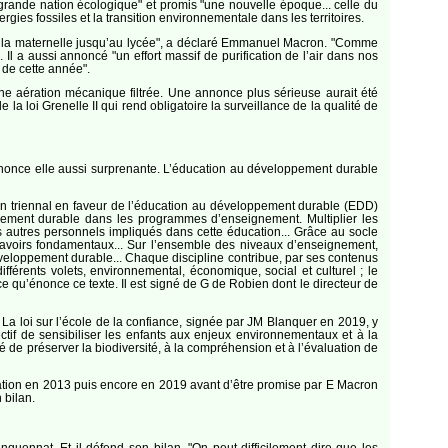
e grande nation écologique" et promis "une nouvelle époque... celle du
rgies fossiles et la transition environnementale dans les territoires.
is la maternelle jusqu’au lycée", a déclaré Emmanuel Macron. "Comme
l a aussi annoncé "un effort massif de purification de l’air dans nos
 de cette année".
ne aération mécanique filtrée. Une annonce plus sérieuse aurait été
a loi Grenelle II qui rend obligatoire la surveillance de la qualité de
nnonce elle aussi surprenante. L’éducation au développement durable
 plan triennal en faveur de l’éducation au développement durable (EDD)
loppement durable dans les programmes d’enseignement. Multiplier les
 autres personnels impliqués dans cette éducation... Grâce au socle
voirs fondamentaux... Sur l’ensemble des niveaux d’enseignement,
éveloppement durable... Chaque discipline contribue, par ses contenus
férents volets, environnemental, économique, social et culturel ; le
 qu’énonce ce texte. Il est signé de G de Robien dont le directeur de
. La loi sur l’école de la confiance, signée par JM Blanquer en 2019, y
ctif de sensibiliser les enfants aux enjeux environnementaux et à la
té de préserver la biodiversité, à la compréhension et à l’évaluation de
cation en 2013 puis encore en 2019 avant d’être promise par E Macron
 bilan.
quennat. Et il défend son bilan. "On peut difficilement dire que les