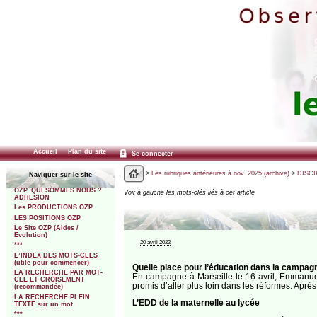
Accueil
Plan du site
Se connecter
>
Les rubriques antérieures à nov. 2025 (archive)
>
DISCI
Naviguer sur le site
OZP. QUI SOMMES NOUS ?
Voir à gauche les mots-clés liés à cet article
ADHESION
Les PRODUCTIONS OZP
LES POSITIONS OZP
Le Site OZP (Aides /
Evolution)
20 avril 2022
***
L’INDEX DES MOTS-CLES
(utile pour commencer)
Quelle place pour l’éducation dans la campag
LA RECHERCHE PAR MOT-
En campagne à Marseille le 16 avril, Emmanuel M
CLE ET CROISEMENT
promis d’aller plus loin dans les réformes. Après
(recommandée)
LA RECHERCHE PLEIN
L’EDD de la maternelle au lycée
TEXTE sur un mot
***