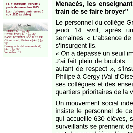
***
Menacés, les enseignant
LA RUBRIQUE UNIQUE à
partir de novembre 2025
train de se faire broyer"
Les rubriques antérieures à
nov. 2025 (archive)
Le personnel du collège Gé
Mots-clés
jeudi 14 avril, après u
***REP [Act.] (gr 4)/
**COLLEGE [Act.] (gr 4)/
semaines. « L’absence de sa
BASE ACTIONS LOCALES EP
Climat scol., Violence [Act.] (gr
s’insurgent-ils.
5)/
Enseignants (Mouvements d’)
[Act.] (gr 3)/
« On a dépassé un seuil i
Versailles 78/
J’ai fait plein de boulots…
autant de respect », s’ins
Philipe à Cergy (Val d’Oise
ses collègues et des ensei
quartiers prioritaires de la vi
Un mouvement social indép
insiste le personnel de ce
qui accueille 630 élèves, s
surveillants se prennent de