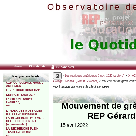
Accueil
Plan du site
Se connecter
>
Les rubriques antérieures à nov. 2025 (archive)
>
IX- A
Naviguer sur le site
Collège - Dispos. (Climat, Violence)
> Mouvement de grève contre 
OZP. QUI SOMMES NOUS ?
ADHESION
Voir à gauche les mots-clés liés à cet article
Les PRODUCTIONS OZP
LES POSITIONS OZP
Le Site OZP (Aides /
Evolution)
Mouvement de grèv
***
L’INDEX DES MOTS-CLES
REP Gérard 
(utile pour commencer)
LA RECHERCHE PAR MOT-
CLE ET CROISEMENT
15 avril 2022
(recommandée)
LA RECHERCHE PLEIN
TEXTE sur un mot