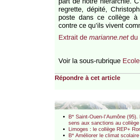
part de notre hiérarchie. C
regrette, dépité, Christo
poste dans ce collège à l
contre ce qu’ils vivent com
Extrait de
marianne.net
du 
Voir la sous-rubrique
Ecole 
Répondre à cet article
B* Saint-Ouen-l’Aumône (95). Mo
sens aux sanctions au collèg
Limoges : le collège REP+ Ro
B* Améliorer le climat scolair