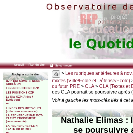
Accueil
Plan du site
Se connecter
>
Les rubriques antérieures à nov.
Naviguer sur le site
mixtes (Ville/Ecole et Défense/Ecole)
OZP. QUI SOMMES NOUS ?
ADHESION
du futur, PRE
>
CLA
>
CLA (Textes et D
Les PRODUCTIONS OZP
des CLA pourrait se poursuivre après 
LES POSITIONS OZP
Le Site OZP (Aides /
Voir à gauche les mots-clés liés à cet a
Evolution)
***
L’INDEX DES MOTS-CLES
(utile pour commencer)
LA RECHERCHE PAR MOT-
Nathalie Elimas :
CLE ET CROISEMENT
(recommandée)
LA RECHERCHE PLEIN
se poursuivre a
TEXTE sur un mot