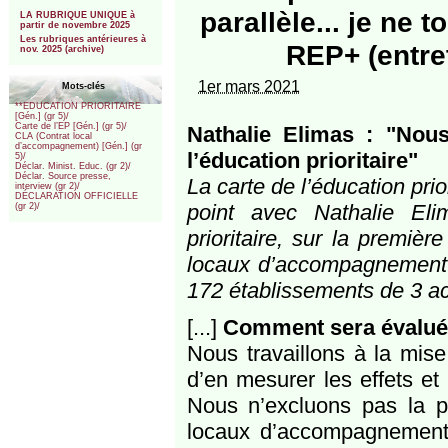
***
parallèle... je ne 
LA RUBRIQUE UNIQUE à
partir de novembre 2025
Les rubriques antérieures à
REP+ (entret
nov. 2025 (archive)
1er mars 2021
Mots-clés
**EDUCATION PRIORITAIRE
[Gén.] (gr 5)/
Carte de l’EP [Gén.] (gr 5)/
Nathalie Elimas : "Nou
CLA (Contrat local
d’accompagnement) [Gén.] (gr
l’éducation prioritaire"
5)/
Déclar. Minist. Educ. (gr 2)/
Déclar. Source presse,
La carte de l’éducation prior
interview (gr 2)/
DÉCLARATION OFFICIELLE
point avec Nathalie Eli
(gr 2)/
prioritaire, sur la premiè
locaux d’accompagnement 
172 établissements de 3 a
[...]
Comment sera évaluée
Nous travaillons à la mise
d’en mesurer les effets et
Nous n’excluons pas la pos
locaux d’accompagnement 