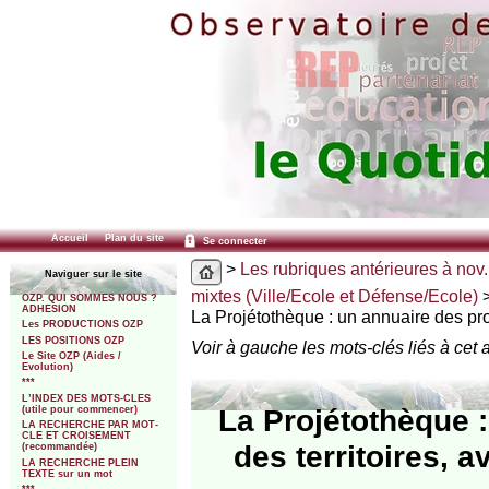
Accueil
Plan du site
Se connecter
>
Les rubriques antérieures à nov.
Naviguer sur le site
mixtes (Ville/Ecole et Défense/Ecole)
OZP. QUI SOMMES NOUS ?
ADHESION
La Projétothèque : un annuaire des proj
Les PRODUCTIONS OZP
LES POSITIONS OZP
Voir à gauche les mots-clés liés à cet a
Le Site OZP (Aides /
Evolution)
***
L’INDEX DES MOTS-CLES
La Projétothèque :
(utile pour commencer)
LA RECHERCHE PAR MOT-
CLE ET CROISEMENT
des territoires, a
(recommandée)
LA RECHERCHE PLEIN
TEXTE sur un mot