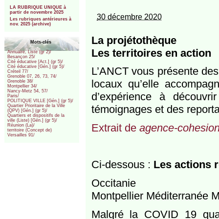
***
LA RUBRIQUE UNIQUE à
partir de novembre 2025
30 décembre 2020
Les rubriques antérieures à
nov. 2025 (archive)
La projétothèque
Mots-clés
Les territoires en action
Annuaire, Liste (gr 2)/
Besançon 25/
Cité éducative [Act.] (gr 5)/
Cité éducative [Gén.] (gr 5)/
L’ANCT vous présente des pr
Créteil 77/
Grenoble 07, 26, 73, 74/
locaux qu’elle accompag
Grenoble 38/
Montpellier 34/
Nancy-Metz 54, 57/
d’expérience à découvri
Paris/
POLITIQUE VILLE [Gén.] (gr 5)/
témoignages et des report
Quartier Prioritaire de la Ville
(QPV) [Gén.] (gr 5)/
Quartiers et dispositifs de la
ville (Liste) [Gén.] (gr 5)/
Extrait de
agence-cohesion-t
Réunion (La)/
territoire (Concept de)
Versailles 91/
Ci-dessous :
Les actions r
Occitanie
Montpellier Méditerranée M
Malgré la COVID 19 quatre