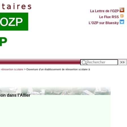
La Lettre de l'OZP
Le Flux RSS
L'OZP sur Bluesky
réinsertion scolaire
> Ouverture d’un établissement de réinsertion scolaire à
on dans l’Allier