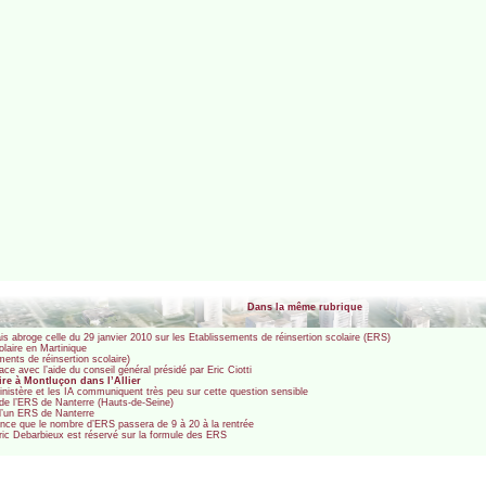
Dans la même rubrique
elais abroge celle du 29 janvier 2010 sur les Etablissements de réinsertion scolaire (ERS)
olaire en Martinique
ents de réinsertion scolaire)
e avec l’aide du conseil général présidé par Eric Ciotti
ire à Montluçon dans l’Allier
inistère et les IA communiquent très peu sur cette question sensible
" de l’ERS de Nanterre (Hauts-de-Seine)
s d’un ERS de Nanterre
nce que le nombre d’ERS passera de 9 à 20 à la rentrée
 Eric Debarbieux est réservé sur la formule des ERS