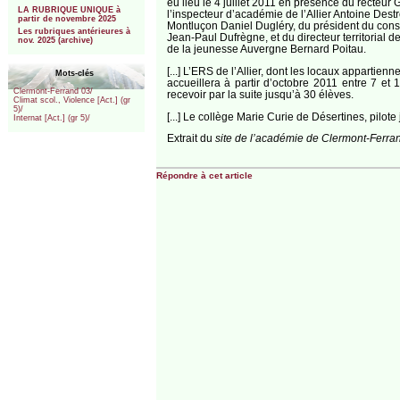
eu lieu le 4 juillet 2011 en présence du recteur
LA RUBRIQUE UNIQUE à
l’inspecteur d’académie de l’Allier Antoine Dest
partir de novembre 2025
Montluçon Daniel Dugléry, du président du consei
Les rubriques antérieures à
Jean-Paul Dufrègne, et du directeur territorial de
nov. 2025 (archive)
de la jeunesse Auvergne Bernard Poitau.
[...] L’ERS de l’Allier, dont les locaux appartienn
Mots-clés
accueillera à partir d’octobre 2011 entre 7 et
Clermont-Ferrand 03/
recevoir par la suite jusqu’à 30 élèves.
Climat scol., Violence [Act.] (gr
5)/
[...] Le collège Marie Curie de Désertines, pilote j
Internat [Act.] (gr 5)/
Extrait du
site de l’académie de Clermont-Ferra
Répondre à cet article