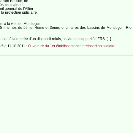
 Gérard Besson, de
rés, du maire de
l général de l’Allier
 la protection judiciaire
ent à la ville de Montluçon,
 15 internes de 5ème, 4ème et 3ème, originaires des bassins de Montluçon, Riom 
usqu’à la rentrée d’un dispositif relais, servira de support à l’ERS. [...]
nd
le 11.10.2011 :
Ouverture du 1er établissement de réinsertion scolaire