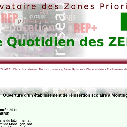
OLAIRE : Climat, Harcèlement, Décroch., Internats, Santé, Rythmes
>
Climat scolaire
>
Etablissement de 
Ouverture d’un établissement de réinsertion scolaire à Montluç
entrée 2011
 (ERS)
ite du futur internat,
yot de Montluçon, ont