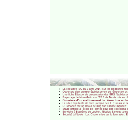
La circulaire (BO du 3 avril 2014) sur les dispositifs r
Ouverture d’un premier établissement de réinsertion sc
Une fiche Eduscol de présentation des ERS (établissem
Reportage de Nice-Matin sur l’ERS de Tende mis en plac
Ouverture d’un établissement de réinsertion scola
Le site Owni tente de faire un bilan des ERS mais le m
L’Humanité fait un retour détaillé sur "l’année maudite
Stage difficile à l’école de l’armée pour des collégien
En visite à Bagnères-de-Luchon, Nicolas Sarkozy anno
Sécurité à l’école : Luc Chatel mise sur la formation.