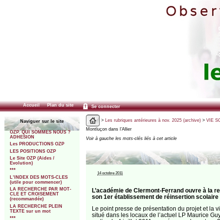
Accueil
Plan du site
Se connecter
>
Les rubriques antérieures à nov. 2025 (archive)
>
VIE SC
Naviguer sur le site
Montluçon dans l’Allier
OZP. QUI SOMMES NOUS ?
ADHESION
Voir à gauche les mots-clés liés à cet article
Les PRODUCTIONS OZP
LES POSITIONS OZP
Le Site OZP (Aides /
Evolution)
***
14 octobre 2011
L’INDEX DES MOTS-CLES
(utile pour commencer)
LA RECHERCHE PAR MOT-
L’académie de Clermont-Ferrand ouvre à la r
CLE ET CROISEMENT
son 1er établissement de réinsertion scolaire
(recommandée)
LA RECHERCHE PLEIN
Le point presse de présentation du projet et la vis
TEXTE sur un mot
situé dans les locaux de l’actuel LP Maurice Gu
***