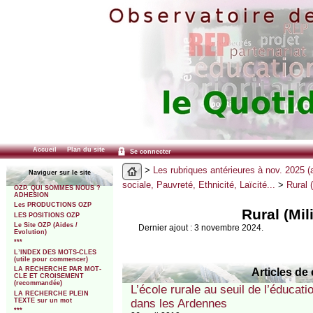
Accueil
Plan du site
Se connecter
>
Les rubriques antérieures à nov. 2025 (
Naviguer sur le site
sociale, Pauvreté, Ethnicité, Laïcité...
>
Rural (
OZP. QUI SOMMES NOUS ?
ADHESION
Les PRODUCTIONS OZP
Rural (Mil
LES POSITIONS OZP
Le Site OZP (Aides /
Dernier ajout : 3 novembre 2024.
Evolution)
***
L’INDEX DES MOTS-CLES
(utile pour commencer)
LA RECHERCHE PAR MOT-
Articles de 
CLE ET CROISEMENT
(recommandée)
L’école rurale au seuil de l’éducati
LA RECHERCHE PLEIN
TEXTE sur un mot
dans les Ardennes
***