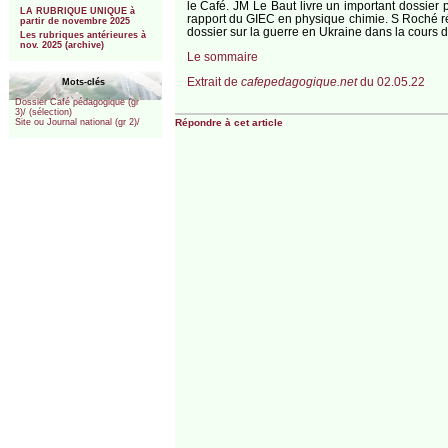
le Café. JM Le Baut livre un important dossier 
LA RUBRIQUE UNIQUE à
rapport du GIEC en physique chimie. S Roché réflé
partir de novembre 2025
dossier sur la guerre en Ukraine dans la cours d
Les rubriques antérieures à
nov. 2025 (archive)
Le sommaire
Extrait de
cafepedagogique.net
du 02.05.22
Mots-clés
Dossier Café pédagogique (gr
3)/ (sélection)
Répondre à cet article
Site ou Journal national (gr 2)/