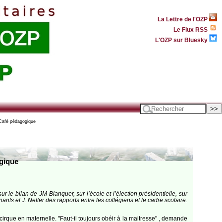
La Lettre de l'OZP
Le Flux RSS
L'OZP sur Bluesky
Café pédagogique
gique
 le bilan de JM Blanquer, sur l’école et l’élection présidentielle, sur
nts et J. Netter des rapports entre les collégiens et le cadre scolaire.
rque en maternelle. "Faut-il toujours obéir à la maitresse" , demande