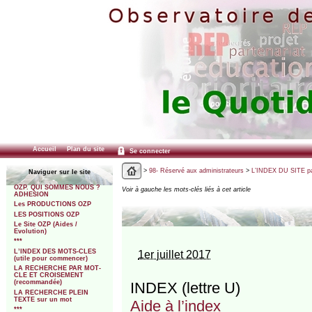
Accueil
Plan du site
Se connecter
>
98- Réservé aux administrateurs
>
L’INDEX DU SITE par
Naviguer sur le site
OZP. QUI SOMMES NOUS ?
Voir à gauche les mots-clés liés à cet article
ADHESION
Les PRODUCTIONS OZP
LES POSITIONS OZP
Le Site OZP (Aides /
Evolution)
***
L’INDEX DES MOTS-CLES
1er juillet 2017
(utile pour commencer)
LA RECHERCHE PAR MOT-
CLE ET CROISEMENT
(recommandée)
INDEX (lettre U)
LA RECHERCHE PLEIN
TEXTE sur un mot
Aide à l’index
***