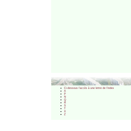
Ci-dessous l’accès à une lettre de l’index
A
P
N
Q
R
S
T
X
Z