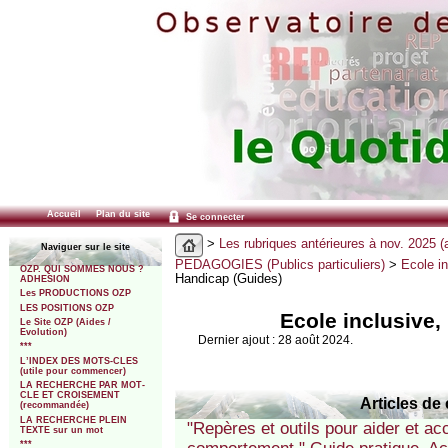
Accueil
Plan du site
Se connecter
>
Les rubriques antérieures à nov. 2025 (
Naviguer sur le site
PEDAGOGIES (Publics particuliers)
>
Ecole i
OZP. QUI SOMMES NOUS ?
Handicap (Guides)
ADHESION
Les PRODUCTIONS OZP
LES POSITIONS OZP
Ecole inclusive,
Le Site OZP (Aides /
Evolution)
Dernier ajout : 28 août 2024.
***
L’INDEX DES MOTS-CLES
(utile pour commencer)
LA RECHERCHE PAR MOT-
CLE ET CROISEMENT
Articles de 
(recommandée)
LA RECHERCHE PLEIN
"Repères et outils pour aider et ac
TEXTE sur un mot
***