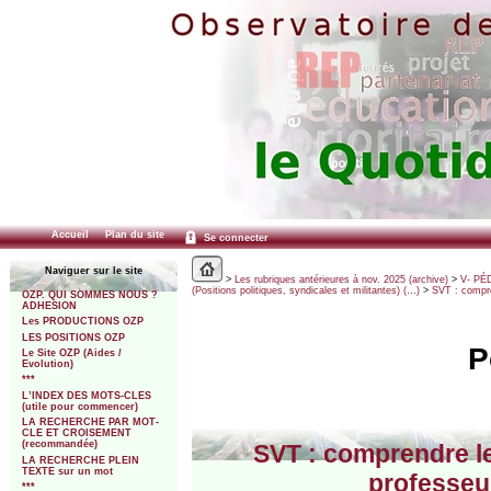
Accueil
Plan du site
Se connecter
Naviguer sur le site
>
Les rubriques antérieures à nov. 2025 (archive)
>
V- PÉ
(Positions politiques, syndicales et militantes) (…)
>
SVT : compre
OZP. QUI SOMMES NOUS ?
ADHESION
Les PRODUCTIONS OZP
LES POSITIONS OZP
P
Le Site OZP (Aides /
Evolution)
***
L’INDEX DES MOTS-CLES
(utile pour commencer)
LA RECHERCHE PAR MOT-
CLE ET CROISEMENT
(recommandée)
SVT : comprendre les
LA RECHERCHE PLEIN
TEXTE sur un mot
professeu
***