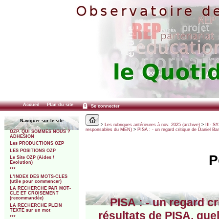
Accueil
Plan du site
Se connecter
Naviguer sur le site
>
Les rubriques antérieures à nov. 2025 (archive)
>
III- 
responsables du MEN)
>
PISA : - un regard critique de Daniel Ba
OZP. QUI SOMMES NOUS ?
ADHESION
Les PRODUCTIONS OZP
LES POSITIONS OZP
P
Le Site OZP (Aides /
Evolution)
***
L’INDEX DES MOTS-CLES
(utile pour commencer)
LA RECHERCHE PAR MOT-
CLE ET CROISEMENT
(recommandée)
PISA : - un regard c
LA RECHERCHE PLEIN
TEXTE sur un mot
résultats de PISA, que
***