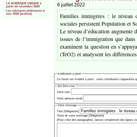
LA RUBRIQUE UNIQUE à
6 juillet 2022
partir de novembre 2025
Les rubriques antérieures à
Familles immigrées : le niveau d
nov. 2025 (archive)
sociales persistent Population et S
Le niveau d’éducation augmente d’u
issues de l’immigration que dans
examinent la question en s’appuya
(TeO2) et analysent les différence
modération a priori
Ce forum est modéré a priori : votre contribution n’apparaîtra q
Qui êtes-vous ?
Votre nom
Votre adresse email
Votre message
Titre [Obligatoire]
Texte de votre message [Obligatoire]
(Pour créer des paragraphes, laissez simplement des lignes vi