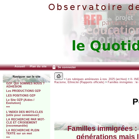
Accueil
Plan du site
Se connecter
Naviguer sur le site
>
Les rubriques antérieures à nov. 2025 (archive)
>
II- IN
Racisme, Ethnicité (Rapports officiels)
>
Familles immigrées : le 
OZP. QUI SOMMES NOUS ?
ADHESION
Les PRODUCTIONS OZP
LES POSITIONS OZP
P
Le Site OZP (Aides /
Evolution)
***
L’INDEX DES MOTS-CLES
(utile pour commencer)
LA RECHERCHE PAR MOT-
CLE ET CROISEMENT
(recommandée)
Familles immigrées : 
LA RECHERCHE PLEIN
TEXTE sur un mot
générations mais l
***