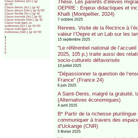
Thèse. Les parents d’élèves migra
Classe Défense [Act.] (gr
4)/<50
OEPRE : Enjeux didactiques et inc
Classe dehors [Act.] (gr 4)/
Classe dehors [Gén.] (gr 4)<50
Khalli (Montpellier, 2024)
Classe flexible [Act.] (gr 4)/
Classe inversée [Act.] (gr 4)/
7 octobre 2025
Classe inversée [Gén.] (gr 4)/
Classe multi-âges ou
multiniveau [Act.] (gr 4)/<50
Rennes. Visite de la Rectrice à l’
Classe multi-âges ou
multiniveau [Gén.] (gr 4)/<50
valeur l’Oepre et un Lab sur les la
1
15 septembre 2025
2
3
"Le référentiel national de l’accueil
4
5
2025, 105 p.) traite aussi des rela
6
socio-culturels défavorisés
10 juillet 2025
"Dépassionner la question de l’en
France" (France 24)
6 juin 2025
A Saint-Denis, malgré la gratuité, 
(Alternatives économiques)
4 avril 2025
B* Partir de la richesse plurilingue
communiquer à travers des espaces
d’Uckange (CNR)
5 février 2025