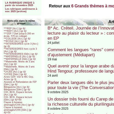
LA RUBRIQUE UNIQUE à
Retour aux
6 Grands thèmes à mot
partir de novembre 2025
Les rubriques antérieures à
nov. 2025 (archive)
Art
Mots-clés dans le même
groupe
B* Ac. Créteil. Journée de l’Innova
***REP [Act.] (gr 4)/
***REP+ [Act.] (gr 4)/
lecture au plaisir du lecteur » : c
***ZEP ? (fait jusqu’à 293 en
école, 570 en college)
en EP
**COLLEGE [Act.] (gr 4)/
**ECOLE [Act.] (gr 4)/
24 juillet
**INTERDEGRES cycle 3 [Act.]
(gr 4)/
Comment les langues "rares" comm
**INTERDEGRES hors cycle 3
[Act.] (gr 4)/
d’ajustement (Médiapart)
**INTERDEGRES [Gén.] (gr 4)/
**MATERNELLE [Act.] (gr 4)/
19 mai
**MATERNELLE [Gén.] (gr 4)/
**Maternelle. Moins de 3 ans
[Act.] (gr 4)/
Quel avenir pour la langue arabe d
**Maternelle. Moins de 3 ans
[Gén.] (gr 4)/
Hind Tengour, professeure de lang
*LYCEE [Act.] (gr 4)/
*LYCEE [Gén.] (gr 4)/
24 avril
Actes OZP. Voir le MC Ozp.
Actes (gr 3)
Parler deux langues dès le plus je
Assises et Refondation de l’EP
[Gén.] (gr 4)/
pour toute la vie (The Conversatio
Bilinguisme [Act.] (gr 4)/
Bilinguisme [Gén.] (gr 4)/
9 octobre 2025
CDI, BCD, Espace lecture
[Act.] (gr 4)/
CDI, BCD, Espace lecture
Un dossier très fourni du Carep de 
[Gén.] (gr 4)/<50
Classe à horaires
la richesse culturelle du plurilingu
aménagés/CHA [Act.] (gr 4)/
Classe à horaires
8 octobre 2025
aménagés/CHA [Gén.] (gr
4)/<50