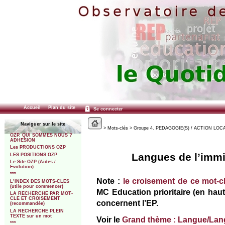
Accueil
Plan du site
Se connecter
Naviguer sur le site
> Mots-clés > Groupe 4. PEDAGOGIE(S) / ACTION LOCALE 
OZP. QUI SOMMES NOUS ?
ADHESION
Les PRODUCTIONS OZP
Langues de l’immig
LES POSITIONS OZP
Le Site OZP (Aides /
Evolution)
***
Note :
le croisement de ce mot-c
L’INDEX DES MOTS-CLES
(utile pour commencer)
MC Education prioritaire (en haut 
LA RECHERCHE PAR MOT-
CLE ET CROISEMENT
concernent l’EP.
(recommandée)
LA RECHERCHE PLEIN
TEXTE sur un mot
Voir le
Grand thème : Langue/La
***