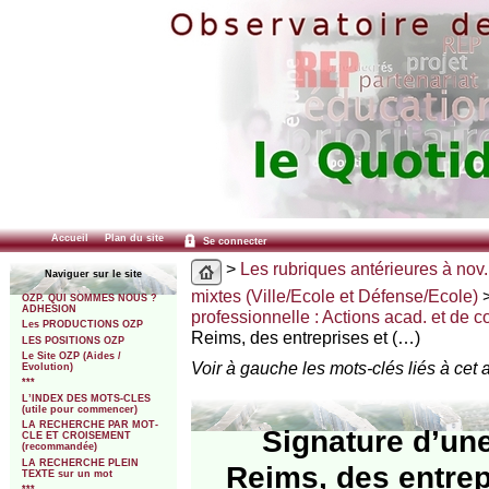
Accueil
Plan du site
Se connecter
>
Les rubriques antérieures à nov.
Naviguer sur le site
mixtes (Ville/Ecole et Défense/Ecole)
OZP. QUI SOMMES NOUS ?
ADHESION
professionnelle : Actions acad. et de co
Les PRODUCTIONS OZP
Reims, des entreprises et (…)
LES POSITIONS OZP
Le Site OZP (Aides /
Voir à gauche les mots-clés liés à cet a
Evolution)
***
L’INDEX DES MOTS-CLES
(utile pour commencer)
LA RECHERCHE PAR MOT-
Signature d’une
CLE ET CROISEMENT
(recommandée)
LA RECHERCHE PLEIN
Reims, des entrep
TEXTE sur un mot