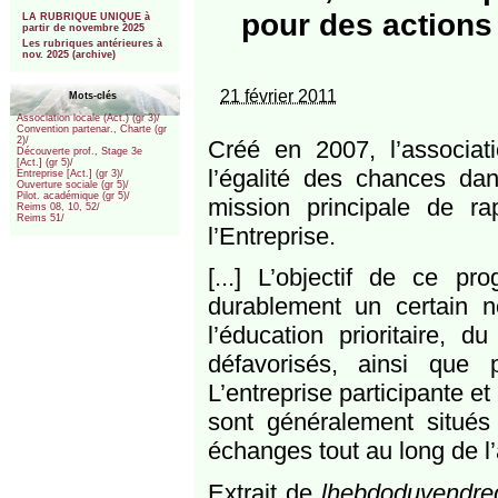
***
pour des actions
LA RUBRIQUE UNIQUE à
partir de novembre 2025
Les rubriques antérieures à
nov. 2025 (archive)
21 février 2011
Mots-clés
Association locale (Act.) (gr 3)/
Convention partenar., Charte (gr
2)/
Créé en 2007, l’associat
Découverte prof., Stage 3e
[Act.] (gr 5)/
l’égalité des chances da
Entreprise [Act.] (gr 3)/
Ouverture sociale (gr 5)/
Pilot. académique (gr 5)/
mission principale de r
Reims 08, 10, 52/
Reims 51/
l’Entreprise.
[...] L’objectif de ce 
durablement un certain 
l’éducation prioritaire, d
défavorisés, ainsi que
L’entreprise participante e
sont généralement situés à
échanges tout au long de l
Extrait de
lhebdoduvendre