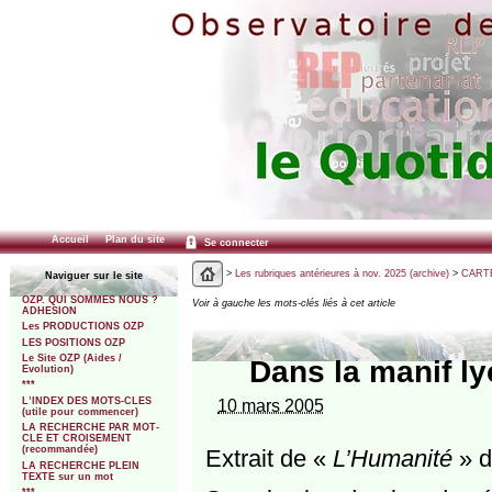
Accueil
Plan du site
Se connecter
>
Les rubriques antérieures à nov. 2025 (archive)
>
CARTE
Naviguer sur le site
OZP. QUI SOMMES NOUS ?
Voir à gauche les mots-clés liés à cet article
ADHESION
Les PRODUCTIONS OZP
LES POSITIONS OZP
Le Site OZP (Aides /
Dans la manif l
Evolution)
***
L’INDEX DES MOTS-CLES
10 mars 2005
(utile pour commencer)
LA RECHERCHE PAR MOT-
CLE ET CROISEMENT
(recommandée)
Extrait de «
L’Humanité
» d
LA RECHERCHE PLEIN
TEXTE sur un mot