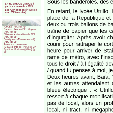
Sous les banderoles, des él
***
LA RUBRIQUE UNIQUE à
partir de novembre 2025
En retard, le lycée Utrillo.
Les rubriques antérieures à
nov. 2025 (archive)
place de la République et f
Mots-clés
deux ou trois ballons de b
*LYCEE [Act.] (gr 4)/
traîne de papier que les 
Carte scolaire en EP : Moyens
[Act.] (gr 5)/
Elève ou ancien élève de ZEP
d’ingurgiter. Après avoir c
[Act.] (gr 3)/
Enseignants (Mouvements d’)
[Act.] (gr 3)/
courir pour rattraper le co
Parents ou partenaires
(Mouvements de) [Act.] (gr 3)/
heure pour arriver de Sta
Syndicat (Positions) [Gén.] (gr
3)/
rame de métro, avec l’ins
tous le droit / à l’égalité 
/ quand tu penses à moi, je
Deux heures avant, Baïa, Y
et les autres attendaient 
bleue électrique : « Utri
ressort à chaque mobilisati
pas de local, alors un pr
local, ni tract, ni mégaph