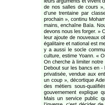
leurs arguments et vivent d
de nos salles de cours »,
d’une trentaine par clas
prochain », continu Mohame
mains, enchaîne Baïa. Nou
devons nous les forger. » C
leur ajoute de nouveaux obs
égalitaire et national est m
y a aussi le socle commu
culture, estime Yoann. « On
On cherche à limiter notre r
Debout sur les bancs en - 
privatisée, vendue aux ent
un coup », décortique Adel
des métiers sous-qualifié
gouvernement explique qu
Mais un service public qu
l’inverse, c’est décider d