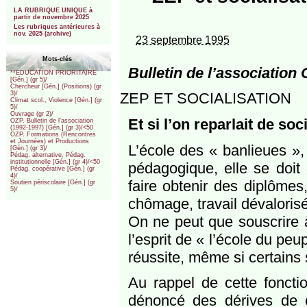
***
LA RUBRIQUE UNIQUE à
partir de novembre 2025
Les rubriques antérieures à
nov. 2025 (archive)
23 septembre 1995
Mots-clés
Bulletin de l’association
**EDUCATION PRIORITAIRE
[Gén.] (gr 5)/
Chercheur [Gén.] (Positions) (gr
ZEP ET SOCIALISATION
3)/
Climat scol., Violence [Gén.] (gr
5)/
Ouvrage (gr 2)/
Et si l’on reparlait de soc
OZP. Bulletin de l’association
(1992-1997) [Gén.] (gr 3)/<50
OZP. Formations (Rencontres
et Journées) et Productions
L’école des « banlieues », 
[Gén.] (gr 3)/
Pédag. alternative, Pédag.
institutionnelle [Gén.] (gr 4)/<50
pédagogique, elle se doit 
Pédag. coopérative [Gén.] (gr
4)/
faire obtenir des diplômes
Soutien périscolaire [Gén.] (gr
5)/
chômage, travail dévalorisé,
On ne peut que souscrire à
l’esprit de « l’école du peu
réussite, même si certains 
Au rappel de cette fonctio
dénoncé des dérives de c