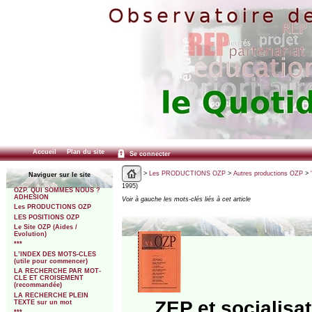
Accueil
Plan du site
Se connecter
>
Les PRODUCTIONS OZP
>
Autres productions OZP
>
Naviguer sur le site
1995)
OZP. QUI SOMMES NOUS ?
ADHESION
Voir à gauche les mots-clés liés à cet article
Les PRODUCTIONS OZP
LES POSITIONS OZP
Le Site OZP (Aides /
Evolution)
***
L’INDEX DES MOTS-CLES
(utile pour commencer)
LA RECHERCHE PAR MOT-
CLE ET CROISEMENT
(recommandée)
LA RECHERCHE PLEIN
ZEP et socialisa
TEXTE sur un mot