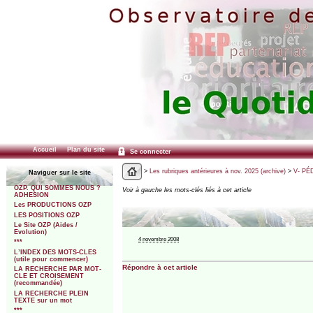
Accueil
Plan du site
Se connecter
>
Les rubriques antérieures à nov. 2025 (archive)
>
V- PÉ
Naviguer sur le site
OZP. QUI SOMMES NOUS ?
Voir à gauche les mots-clés liés à cet article
ADHESION
Les PRODUCTIONS OZP
LES POSITIONS OZP
Le Site OZP (Aides /
Evolution)
4 novembre 2008
***
L’INDEX DES MOTS-CLES
(utile pour commencer)
Répondre à cet article
LA RECHERCHE PAR MOT-
CLE ET CROISEMENT
(recommandée)
LA RECHERCHE PLEIN
TEXTE sur un mot
***