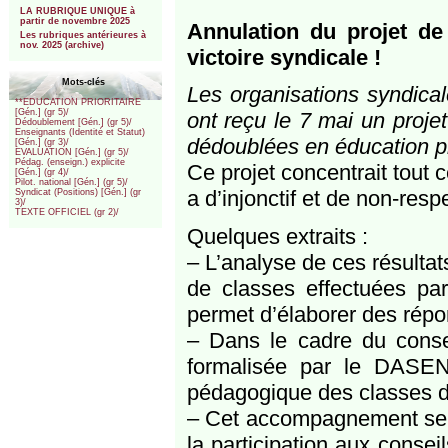
LA RUBRIQUE UNIQUE à
partir de novembre 2025
Annulation du projet de
Les rubriques antérieures à
nov. 2025 (archive)
victoire syndicale !
Mots-clés
Les organisations syndica
**EDUCATION PRIORITAIRE
[Gén.] (gr 5)/
ont reçu le 7 mai un proje
Dédoublement [Gén.] (gr 5)/
Enseignants (Identité et Statut)
dédoublées en éducation pr
[Gén.] (gr 3)/
EVALUATION [Gén.] (gr 5)/
Pédag. (enseign.) explicite
Ce projet concentrait tout 
[Gén.] (gr 4)/
Pilot. national [Gén.] (gr 5)/
a d’injonctif et de non-resp
Syndicat (Positions) [Gén.] (gr
3)/
TEXTE OFFICIEL (gr 2)/
Quelques extraits :
– L’analyse de ces résultat
de classes effectuées par
permet d’élaborer des rép
– Dans le cadre du conse
formalisée par le DASEN 
pédagogique des classes 
– Cet accompagnement se tr
la participation aux conse