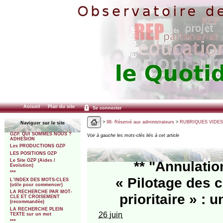
Accueil
Plan du site
Se connecter
>
98- Réservé aux administrateurs
>
RUBRIQUES VIDES
Naviguer sur le site
OZP. QUI SOMMES NOUS ?
Voir à gauche les mots-clés liés à cet article
ADHESION
Les PRODUCTIONS OZP
LES POSITIONS OZP
Le Site OZP (Aides /
** "Annulatio
Evolution)
***
« Pilotage des 
L’INDEX DES MOTS-CLES
(utile pour commencer)
LA RECHERCHE PAR MOT-
prioritaire » : 
CLE ET CROISEMENT
(recommandée)
LA RECHERCHE PLEIN
26 juin
TEXTE sur un mot
***