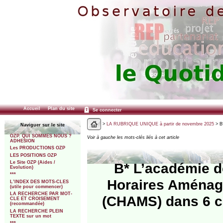
Accueil
Plan du site
Se connecter
>
LA RUBRIQUE UNIQUE à partir de novembre 2025
> B
Naviguer sur le site
OZP. QUI SOMMES NOUS ?
Voir à gauche les mots-clés liés à cet article
ADHESION
Les PRODUCTIONS OZP
LES POSITIONS OZP
Le Site OZP (Aides /
B* L’académie d
Evolution)
***
Horaires Aménag
L’INDEX DES MOTS-CLES
(utile pour commencer)
LA RECHERCHE PAR MOT-
(CHAMS) dans 6 co
CLE ET CROISEMENT
(recommandée)
LA RECHERCHE PLEIN
TEXTE sur un mot