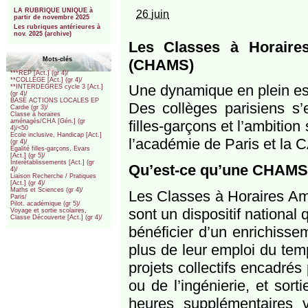
***
LA RUBRIQUE UNIQUE à
26 juin
partir de novembre 2025
Les rubriques antérieures à
nov. 2025 (archive)
Les Classes à Horaire
Mots-clés
(CHAMS)
***REP [Act.] (gr 4)/
**COLLEGE [Act.] (gr 4)/
Une dynamique en plein es
**INTERDEGRES cycle 3 [Act.]
(gr 4)/
BASE ACTIONS LOCALES EP
Des collèges parisiens s’
Cardie (gr 3)/
Classe à horaires
filles-garçons et l’ambition
aménagés/CHA [Gén.] (gr
4)/<50
Ecole inclusive, Handicap [Act.]
l’académie de Paris et la
(gr 4)/
Egalité filles-garçons, Evars
[Act.] (gr 5)/
Interétablissements [Act.] (gr
Qu’est-ce qu’une CHAMS
4)/
Liaison Recherche / Pratiques
[Act.] (gr 4)/
Maths et Sciences (gr 4)/
Les Classes à Horaires 
Paris/
Pilot. académique (gr 5)/
sont un dispositif national
Voyage et sortie scolaires,
Classe Découverte [Act.] (gr 4)/
bénéficier d’un enrichisse
plus de leur emploi du temp
projets collectifs encadré
ou de l’ingénierie, et sort
heures supplémentaires v