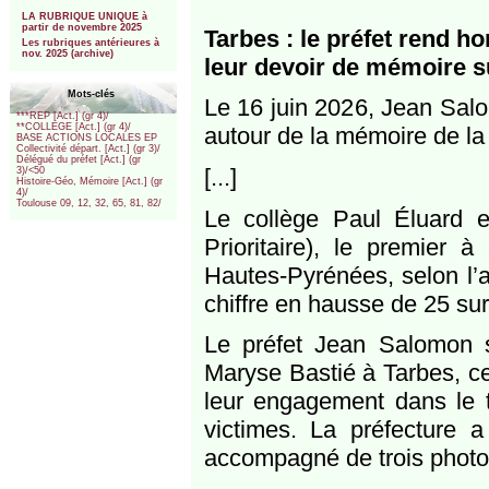
***
LA RUBRIQUE UNIQUE à
partir de novembre 2025
Tarbes : le préfet rend 
Les rubriques antérieures à
nov. 2025 (archive)
leur devoir de mémoire s
Mots-clés
Le 16 juin 2026, Jean Salo
***REP [Act.] (gr 4)/
**COLLEGE [Act.] (gr 4)/
autour de la mémoire de la t
BASE ACTIONS LOCALES EP
Collectivité départ. [Act.] (gr 3)/
Délégué du préfet [Act.] (gr
[...]
3)/<50
Histoire-Géo, Mémoire [Act.] (gr
4)/
Toulouse 09, 12, 32, 65, 81, 82/
Le collège Paul Éluard 
Prioritaire), le premier 
Hautes-Pyrénées, selon l’a
chiffre en hausse de 25 sur 
Le préfet Jean Salomon s
Maryse Bastié à Tarbes, ce
leur engagement dans le t
victimes. La préfecture a
accompagné de trois photog