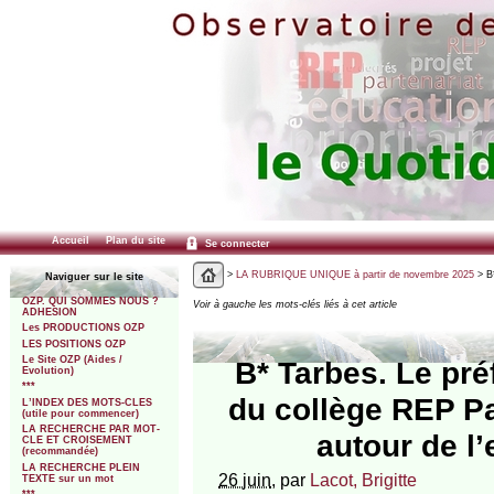
Accueil
Plan du site
Se connecter
>
LA RUBRIQUE UNIQUE à partir de novembre 2025
> B*
Naviguer sur le site
OZP. QUI SOMMES NOUS ?
Voir à gauche les mots-clés liés à cet article
ADHESION
Les PRODUCTIONS OZP
LES POSITIONS OZP
Le Site OZP (Aides /
B* Tarbes. Le pré
Evolution)
***
du collège REP Pa
L’INDEX DES MOTS-CLES
(utile pour commencer)
LA RECHERCHE PAR MOT-
autour de l
CLE ET CROISEMENT
(recommandée)
LA RECHERCHE PLEIN
26 juin
, par
Lacot, Brigitte
TEXTE sur un mot