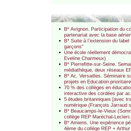
B* Avignon. Participation du c
partenariat avec la base aéri
B* Suite à l’extension du label
garçons"
Une école réellement démocrati
Eveline Charmeux)
B* Pierrefitte-sur-Seine. Semai
médiathèque, deux réseaux EP 
B* Ac. Versailles. Séminaire 
projets en Education prioritair
70 % des collèges en éducation
interactive des cordées par a
5 études britanniques [avec tr
numérique (François Jarraud 
B* Beaucamps-le-Vieux (Somme)
collège REP Maréchal-Leclerc
B* Amiens. Une expérience pé
4ème du collège REP + Arthu