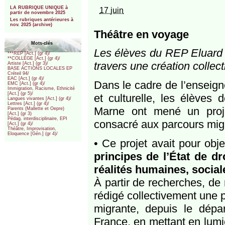
***
LA RUBRIQUE UNIQUE à
17 juin
partir de novembre 2025
Les rubriques antérieures à
nov. 2025 (archive)
Théâtre en voyage
Mots-clés
Les élèves du REP Eluard à B
***REP [Act.] (gr 4)/
**COLLEGE [Act.] (gr 4)/
travers une création collect
Artiste [Act.] (gr 3)/
BASE ACTIONS LOCALES EP
Créteil 94/
EAC [Act.] (gr 4)/
Dans le cadre de l’enseigne
EMC [Act.] (gr 4)/
Immigration, Racisme, Ethnicité
[Act.] (gr 5)/
et culturelle, les élèves
Langues vivantes [Act.] (gr 4)/
Lettres [Act.] (gr 4)/
Marne ont mené un projet 
Parents (Mallette et Oepre)
[Act.] (gr 3)
Pédag. interdisciplinaire, EPI
consacré aux parcours migr
[Act.] (gr 4)/
Théâtre, Improvisation,
Eloquence [Gén.] (gr 4)/
• Ce projet avait pour obj
principes de l’État de dr
réalités humaines, sociale
À partir de recherches, de
rédigé collectivement une p
migrante, depuis le dépar
France, en mettant en lumiè