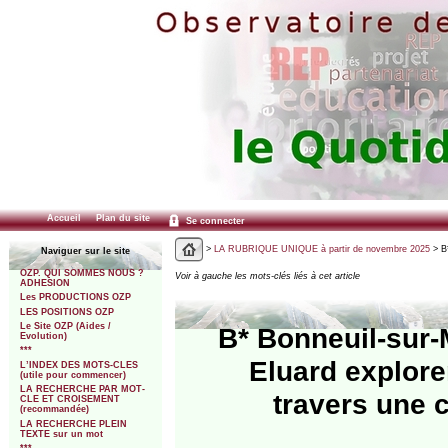
Accueil
Plan du site
Se connecter
>
LA RUBRIQUE UNIQUE à partir de novembre 2025
> B*
Naviguer sur le site
OZP. QUI SOMMES NOUS ?
Voir à gauche les mots-clés liés à cet article
ADHESION
Les PRODUCTIONS OZP
LES POSITIONS OZP
Le Site OZP (Aides /
B* Bonneuil-sur-
Evolution)
***
Eluard explorent
L’INDEX DES MOTS-CLES
(utile pour commencer)
LA RECHERCHE PAR MOT-
travers une c
CLE ET CROISEMENT
(recommandée)
LA RECHERCHE PLEIN
TEXTE sur un mot