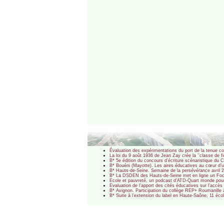
Évaluation des expérimentations du port de la tenue 
La loi du 9 août 1936 de Jean Zay crée la ’’classe de fi
B* 5e édition du concours d’écriture scénaristique d
B* Bouéni (Mayotte). Les aires éducatives au cœur d’u
B* Hauts-de-Seine. Semaine de la persévérance avril 2
B* La DSDEN des Hauts-de-Seine met en ligne un Foc
Ecole et pauvreté, un podcast d’ATD-Quart monde pour 
Evaluation de l’apport des cités éducatives sur l’accès
B* Avignon. Participation du collège REP+ Roumanille 
B* Suite à l’extension du label en Haute-Saône, 11 écol