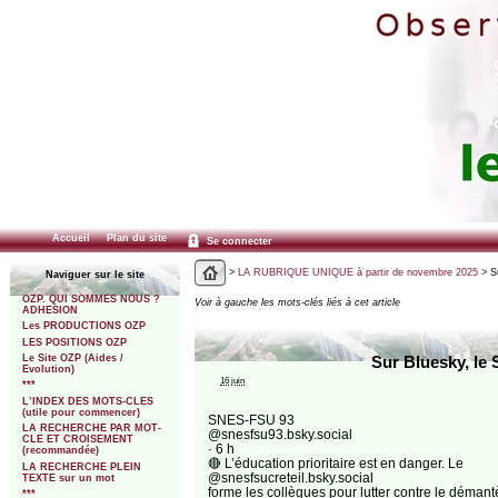
Accueil
Plan du site
Se connecter
>
LA RUBRIQUE UNIQUE à partir de novembre 2025
> Su
Naviguer sur le site
OZP. QUI SOMMES NOUS ?
Voir à gauche les mots-clés liés à cet article
ADHESION
Les PRODUCTIONS OZP
LES POSITIONS OZP
Le Site OZP (Aides /
Sur Bluesky, le 
Evolution)
16 juin
***
L’INDEX DES MOTS-CLES
(utile pour commencer)
‪SNES-FSU 93‬
LA RECHERCHE PAR MOT-
‪@snesfsu93.bsky.social‬
CLE ET CROISEMENT
· 6 h
(recommandée)
🔴 L’éducation prioritaire est en danger. Le
LA RECHERCHE PLEIN
@snesfsucreteil.bsky.social
TEXTE sur un mot
forme les collègues pour lutter contre le démant
***