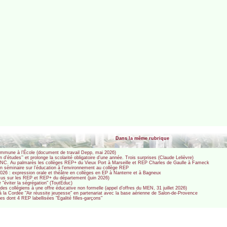
Dans la même rubrique
commune à l’École (document de travail Depp, mai 2026)
n d’études’’ et prolonge la scolarité obligatoire d’une année. Trois surprises (Claude Lelièvre)
u CNC. Au palmarès les collèges REP+ du Vieux Port à Marseille et REP Charles de Gaulle à Fameck
n séminaire sur l’éducation à l’environnement au collège REP
026 : expression orale et théâtre en collèges en EP à Nanterre et à Bagneux
us sur les REP et REP+ du département (juin 2026)
"éviter la ségrégation" (ToutEduc)
 des collégiens à une offre éducative non formelle (appel d’offres du MEN, 31 juillet 2026)
à la Cordée "Air réussite jeunesse" en partenariat avec la base aérienne de Salon-de-Provence
es dont 4 REP labellisées "Égalité filles-garçons"