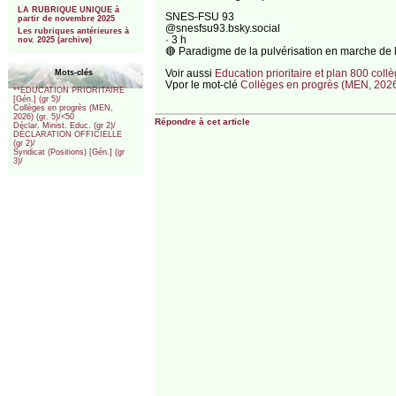
LA RUBRIQUE UNIQUE à
‪SNES-FSU 93‬
partir de novembre 2025
‪@snesfsu93.bsky.social‬
Les rubriques antérieures à
· 3 h
nov. 2025 (archive)
🔴 Paradigme de la pulvérisation en marche de l’
Voir aussi
Education prioritaire et plan 800 coll
Mots-clés
Vpor le mot-clé
Collèges en progrès (MEN, 2026)
**EDUCATION PRIORITAIRE
[Gén.] (gr 5)/
Collèges en progrès (MEN,
2026) (gr. 5)/<50
Répondre à cet article
Déclar. Minist. Educ. (gr 2)/
DÉCLARATION OFFICIELLE
(gr 2)/
Syndicat (Positions) [Gén.] (gr
3)/