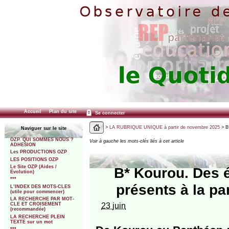
Accueil
Plan du site
Se connecter
>
LA RUBRIQUE UNIQUE à partir de novembre 2025
> B*
Naviguer sur le site
OZP. QUI SOMMES NOUS ?
Voir à gauche les mots-clés liés à cet article
ADHESION
Les PRODUCTIONS OZP
LES POSITIONS OZP
Le Site OZP (Aides /
B* Kourou. Des 
Evolution)
***
présents à la pa
L’INDEX DES MOTS-CLES
(utile pour commencer)
LA RECHERCHE PAR MOT-
23 juin
CLE ET CROISEMENT
(recommandée)
LA RECHERCHE PLEIN
TEXTE sur un mot