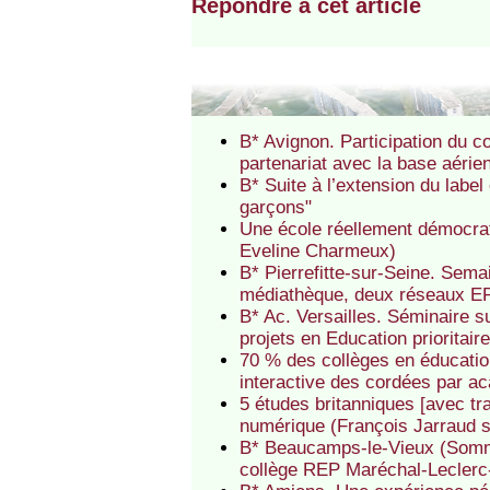
Répondre à cet article
B* Avignon. Participation du c
partenariat avec la base aéri
B* Suite à l’extension du label
garçons"
Une école réellement démocrati
Eveline Charmeux)
B* Pierrefitte-sur-Seine. Semai
médiathèque, deux réseaux EP 
B* Ac. Versailles. Séminaire 
projets en Education prioritair
70 % des collèges en éducation
interactive des cordées par a
5 études britanniques [avec tr
numérique (François Jarraud 
B* Beaucamps-le-Vieux (Somme)
collège REP Maréchal-Leclerc