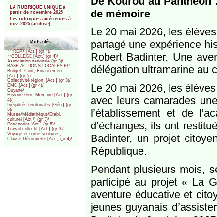
De Kourou au Panthéon :
***
LA RUBRIQUE UNIQUE à
de mémoire
partir de novembre 2025
Les rubriques antérieures à
nov. 2025 (archive)
Le 20 mai 2026, les élève
partagé une expérience hist
Mots-clés
***REP+ [Act.] (gr 4)/
Robert Badinter. Une aven
**COLLEGE [Act.] (gr 4)/
Association nationale (gr 3)/
délégation ultramarine au 
BASE ACTIONS LOCALES EP
Budget, Coût, Financement
[Act.] (gr 5)/
Collectivité région. [Act.] (gr 3)/
Le 20 mai 2026, les élèves
EMC [Act.] (gr 4)/
Guyane/
Histoire-Géo, Mémoire [Act.] (gr
avec leurs camarades une 
4)/
Inégalités territoriales [Gén.] (gr
l’établissement et de l’
5)/
Musée/Médiathèque/Etabl.
culturel [Act./] (gr 3)/
d’échanges, ils ont restitu
Partenariat [Act.] (gr 5)/
Travail collectif [Act.] (gr 3)/
Voyage et sortie scolaires,
Badinter, un projet citoy
Classe Découverte [Act.] (gr 4)/
République.
Pendant plusieurs mois, s
participé au projet « La G
aventure éducative et cit
jeunes guyanais d’assiste