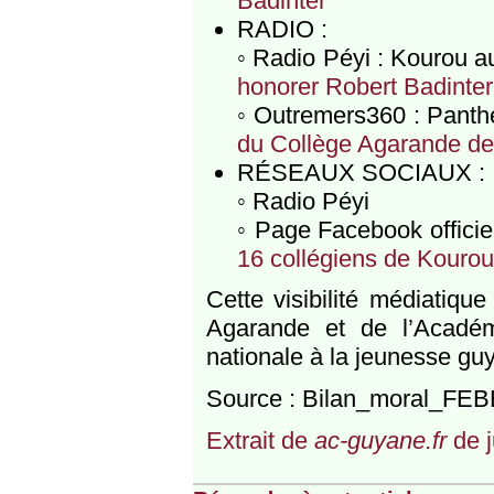
Badinter
RADIO :
◦ Radio Péyi : Kourou 
honorer Robert Badinter
◦ Outremers360 : Panth
du Collège Agarande de 
RÉSEAUX SOCIAUX :
◦ Radio Péyi
◦ Page Facebook offici
16 collégiens de Kourou
Cette visibilité médiatiqu
Agarande et de l’Académ
nationale à la jeunesse gu
Source : Bilan_moral_FE
Extrait de
ac-guyane.fr
de j