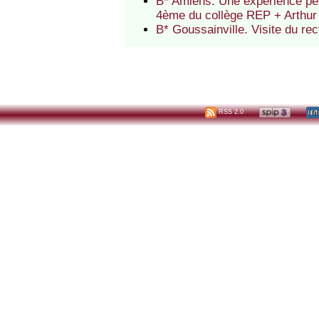
B* Amiens. Une expérience pé
4ème du collège REP + Arthu
B* Goussainville. Visite du r
RSS 2.0