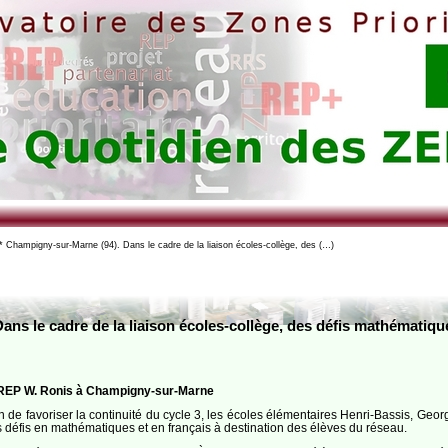
 Champigny-sur-Marne (94). Dans le cadre de la liaison écoles-collège, des (…)
ns le cadre de la liaison écoles-collège, des défis mathématiqu
e REP W. Ronis à Champigny-sur-Marne
in de favoriser la continuité du cycle 3, les écoles élémentaires Henri-Bassis, Geo
s défis en mathématiques et en français à destination des élèves du réseau.