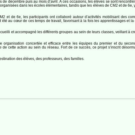
is de décembre puis au mois d’avril. À ces occasions, les élèves se sont rencontr
 organisées dans les écoles élémentaires, tandis que les élèves de CM2 et de 6e, 
M2 et de 6e, les participants ont collaboré autour d’activités mobilisant des 
nt été au cœur de ces temps de travail, favorisant à la fois les apprentissages et l
ueilli et accompagné les différents groupes au sein de leurs classes, veillant à cr
e organisation concertée et efficace entre les équipes du premier et du second 
 de cette action au sein du réseau. Fort de ce succès, ce projet s’inscrit déso
estination des élèves, des professeurs, des familles.