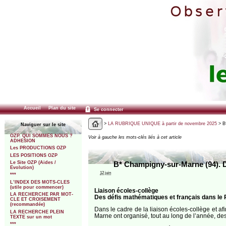
Accueil
Plan du site
Se connecter
>
LA RUBRIQUE UNIQUE à partir de novembre 2025
> B*
Naviguer sur le site
OZP. QUI SOMMES NOUS ?
Voir à gauche les mots-clés liés à cet article
ADHESION
Les PRODUCTIONS OZP
LES POSITIONS OZP
Le Site OZP (Aides /
B* Champigny-sur-Marne (94). Da
Evolution)
12 juin
***
L’INDEX DES MOTS-CLES
(utile pour commencer)
Liaison écoles-collège
LA RECHERCHE PAR MOT-
Des défis mathématiques et français dans l
CLE ET CROISEMENT
(recommandée)
Dans le cadre de la liaison écoles-collège et af
LA RECHERCHE PLEIN
Marne ont organisé, tout au long de l’année, de
TEXTE sur un mot
***