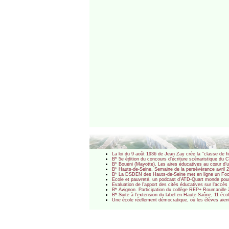
La loi du 9 août 1936 de Jean Zay crée la ’’classe de fi
B* 5e édition du concours d’écriture scénaristique d
B* Bouéni (Mayotte). Les aires éducatives au cœur d’u
B* Hauts-de-Seine. Semaine de la persévérance avril 2
B* La DSDEN des Hauts-de-Seine met en ligne un Foc
Ecole et pauvreté, un podcast d’ATD-Quart monde pour 
Evaluation de l’apport des cités éducatives sur l’accès
B* Avignon. Participation du collège REP+ Roumanille 
B* Suite à l’extension du label en Haute-Saône, 11 écol
Une école réellement démocratique, où les élèves aien