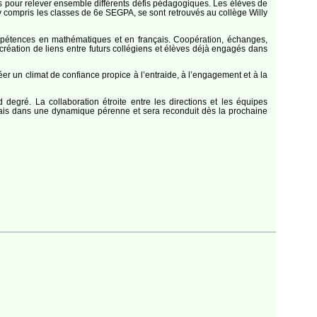
és pour relever ensemble différents défis pédagogiques. Les élèves de
y compris les classes de 6e SEGPA, se sont retrouvés au collège Willy
compétences en mathématiques et en français. Coopération, échanges,
a création de liens entre futurs collégiens et élèves déjà engagés dans
éer un climat de confiance propice à l’entraide, à l’engagement et à la
degré. La collaboration étroite entre les directions et les équipes
rmais dans une dynamique pérenne et sera reconduit dès la prochaine