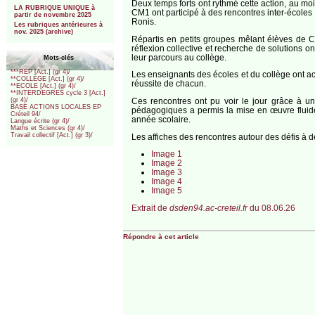
Deux temps forts ont rythmé cette action, au mo
LA RUBRIQUE UNIQUE à
CM1 ont participé à des rencontres inter-écoles
partir de novembre 2025
Ronis.
Les rubriques antérieures à
nov. 2025 (archive)
Répartis en petits groupes mêlant élèves de C
réflexion collective et recherche de solutions o
leur parcours au collège.
Mots-clés
***REP [Act.] (gr 4)/
Les enseignants des écoles et du collège ont acc
**COLLEGE [Act.] (gr 4)/
réussite de chacun.
**ECOLE [Act.] (gr 4)/
**INTERDEGRES cycle 3 [Act.]
Ces rencontres ont pu voir le jour grâce à un
(gr 4)/
BASE ACTIONS LOCALES EP
pédagogiques a permis la mise en œuvre fluide
Créteil 94/
année scolaire.
Langue écrite (gr 4)/
Maths et Sciences (gr 4)/
Travail collectif [Act.] (gr 3)/
Les affiches des rencontres autour des défis à d
Image 1
Image 2
Image 3
Image 4
Image 5
Extrait de
dsden94.ac-creteil.fr
du 08.06.26
Répondre à cet article