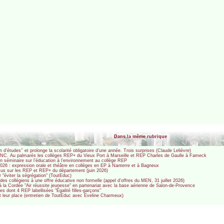
Dans la même rubrique
n d’études’’ et prolonge la scolarité obligatoire d’une année. Trois surprises (Claude Lelièvre)
u CNC. Au palmarès les collèges REP+ du Vieux Port à Marseille et REP Charles de Gaulle à Fameck
n séminaire sur l’éducation à l’environnement au collège REP
026 : expression orale et théâtre en collèges en EP à Nanterre et à Bagneux
us sur les REP et REP+ du département (juin 2026)
"éviter la ségrégation" (ToutEduc)
 des collégiens à une offre éducative non formelle (appel d’offres du MEN, 31 juillet 2026)
à la Cordée "Air réussite jeunesse" en partenariat avec la base aérienne de Salon-de-Provence
es dont 4 REP labellisées "Égalité filles-garçons"
t leur place (entretien de ToutEduc avec Eveline Charmeux)