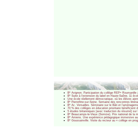
B* Avignon. Participation du collège REP+ Roumanille 
B* Suite à l’extension du label en Haute-Saône, 11 écol
Une école réellement démocratique, où les élèves aien
B* Pierrefitte-sur-Seine. Semaine des rencontres littér
B* Ac. Versailles. Séminaire sur le Bâti et l’aménagem
70 % des collèges en éducation prioritaire bénéficient
5 études britanniques [avec traduction du résumé] sur 
B* Beaucamps-le-Vieux (Somme). Prix national de la m
B* Amiens. Une expérience pédagogique immersive au 
B* Goussainville. Visite du recteur au « collège en p