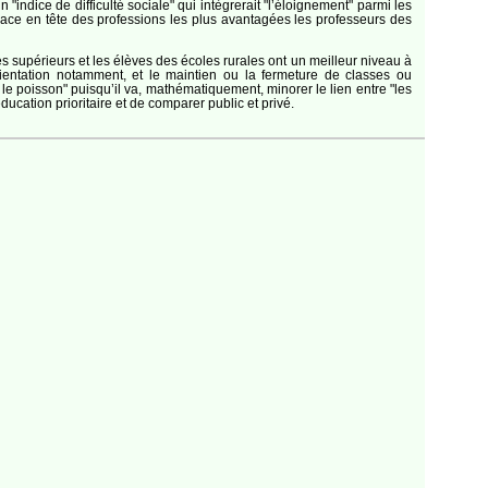
 "indice de difficulté sociale" qui intègrerait "l’éloignement" parmi les
place en tête des professions les plus avantagées les professeurs des
ès supérieurs et les élèves des écoles rurales ont un meilleur niveau à
orientation notamment, et le maintien ou la fermeture de classes ou
er le poisson" puisqu’il va, mathématiquement, minorer le lien entre "les
éducation prioritaire et de comparer public et privé.