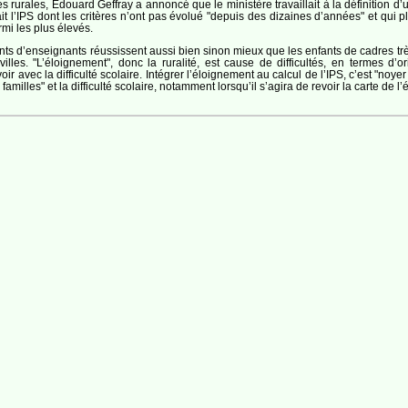
 rurales, Edouard Geffray a annoncé que le ministère travaillait à la définition d’un
t l’IPS dont les critères n’ont pas évolué "depuis des dizaines d’années" et qui 
rmi les plus élevés.
fants d’enseignants réussissent aussi bien sinon mieux que les enfants de cadres tr
les. "L’éloignement", donc la ruralité, est cause de difficultés, en termes d’
ir avec la difficulté scolaire. Intégrer l’éloignement au calcul de l’IPS, c’est "noy
milles" et la difficulté scolaire, notamment lorsqu’il s’agira de revoir la carte de l’