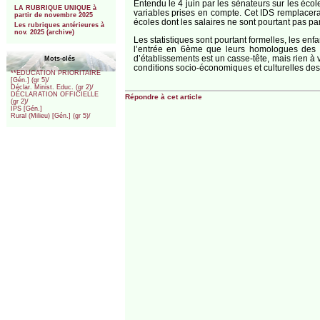
Entendu le 4 juin par les sénateurs sur les écoles
LA RUBRIQUE UNIQUE à
variables prises en compte. Cet IDS remplacerai
partir de novembre 2025
écoles dont les salaires ne sont pourtant pas pa
Les rubriques antérieures à
nov. 2025 (archive)
Les statistiques sont pourtant formelles, les en
l’entrée en 6ème que leurs homologues des vil
d’établissements est un casse-tête, mais rien à vo
Mots-clés
conditions socio-économiques et culturelles des fa
**EDUCATION PRIORITAIRE
[Gén.] (gr 5)/
Déclar. Minist. Educ. (gr 2)/
DÉCLARATION OFFICIELLE
Répondre à cet article
(gr 2)/
IPS [Gén.]
Rural (Milieu) [Gén.] (gr 5)/