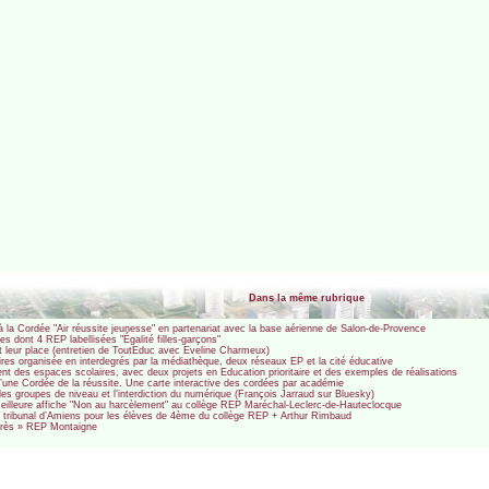
Dans la même rubrique
à la Cordée "Air réussite jeunesse" en partenariat avec la base aérienne de Salon-de-Provence
es dont 4 REP labellisées "Égalité filles-garçons"
t leur place (entretien de ToutEduc avec Eveline Charmeux)
aires organisée en interdegrés par la médiathèque, deux réseaux EP et la cité éducative
ent des espaces scolaires, avec deux projets en Education prioritaire et des exemples de réalisations
 d’une Cordée de la réussite. Une carte interactive des cordées par académie
les groupes de niveau et l’interdiction du numérique (François Jarraud sur Bluesky)
eilleure affiche "Non au harcèlement" au collège REP Maréchal-Leclerc-de-Hauteclocque
tribunal d’Amiens pour les élèves de 4ème du collège REP + Arthur Rimbaud
rogrès » REP Montaigne