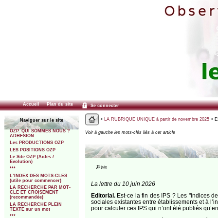
Accueil
Plan du site
Se connecter
>
LA RUBRIQUE UNIQUE à partir de novembre 2025
> Es
Naviguer sur le site
OZP. QUI SOMMES NOUS ?
Voir à gauche les mots-clés liés à cet article
ADHESION
Les PRODUCTIONS OZP
LES POSITIONS OZP
Le Site OZP (Aides /
Evolution)
15 juin
***
L’INDEX DES MOTS-CLES
(utile pour commencer)
La lettre du 10 juin 2026
LA RECHERCHE PAR MOT-
CLE ET CROISEMENT
Editorial.
Est-ce la fin des IPS ? Les "indices d
(recommandée)
sociales existantes entre établissements et à l’
LA RECHERCHE PLEIN
pour calculer ces IPS qui n’ont été publiés qu’e
TEXTE sur un mot
***