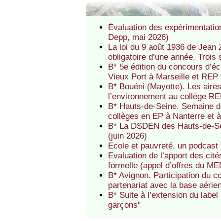
Évaluation des expérimentatio
Depp, mai 2026)
La loi du 9 août 1936 de Jean Z
obligatoire d’une année. Trois 
B* 5e édition du concours d’é
Vieux Port à Marseille et REP
B* Bouéni (Mayotte). Les aire
l’environnement au collège R
B* Hauts-de-Seine. Semaine de
collèges en EP à Nanterre et 
B* La DSDEN des Hauts-de-Se
(juin 2026)
Ecole et pauvreté, un podcast
Evaluation de l’apport des cit
formelle (appel d’offres du MEN
B* Avignon. Participation du c
partenariat avec la base aéri
B* Suite à l’extension du label
garçons"