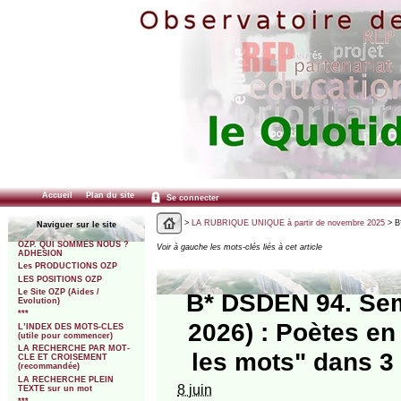
Accueil
Plan du site
Se connecter
>
LA RUBRIQUE UNIQUE à partir de novembre 2025
> B*
Naviguer sur le site
OZP. QUI SOMMES NOUS ?
Voir à gauche les mots-clés liés à cet article
ADHESION
Les PRODUCTIONS OZP
LES POSITIONS OZP
Le Site OZP (Aides /
B* DSDEN 94. Sem
Evolution)
***
2026) : Poètes en
L’INDEX DES MOTS-CLES
(utile pour commencer)
LA RECHERCHE PAR MOT-
les mots" dans 3 
CLE ET CROISEMENT
(recommandée)
LA RECHERCHE PLEIN
8 juin
TEXTE sur un mot