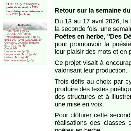
***
LA RUBRIQUE UNIQUE à
partir de novembre 2025
Retour sur la semaine du
Les rubriques antérieures à
nov. 2025 (archive)
Du 13 au 17 avril 2026, la
Mots-clés
la seconde fois, une semain
***REP [Act.] (gr 4)/
**ECOLE [Act.] (gr 4)/
Poètes en herbe, "Des Dé
**MATERNELLE [Act.] (gr 4)/
BASE ACTIONS LOCALES EP
pour promouvoir la poésie
Concours, Journée/Semaine
de... [Act.] (gr 4)/
Créteil 94/
leur plaisir des mots et e
Langue écrite (gr 4)/
Langue orale [Act./] (gr 4)/
Lettres [Act.] (gr 4)/
Pilot. académique (gr 5)/
Ce projet visait à encourag
valorisant leur production.
Trois défis au choix par c
produire des textes poétiqu
des structures et à illustr
une mise en voix.
Pour clôturer cette secon
réalisations des classes 
poètes en herbe.