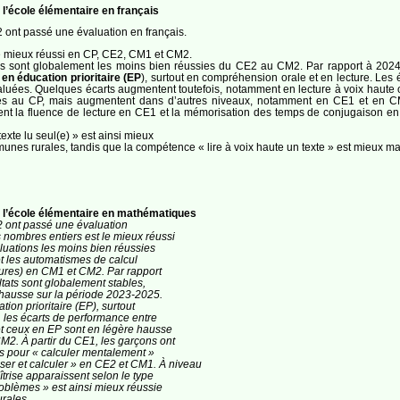
l’école élémentaire en français
 ont passé une évaluation en français.
e mieux réussi en CP, CE2, CM1 et CM2.
 sont globalement les moins bien réussies du CE2 au CM2. Par rapport à 2024 o
s
en éducation prioritaire (EP
), surtout en compréhension orale et en lecture. Les 
luées. Quelques écarts augmentent toutefois, notamment en lecture à voix haute
es au CP, mais augmentent dans d’autres niveaux, notamment en CE1 et en CM1.
t la fluence de lecture en CE1 et la mémorisation des temps de conjugaison en C
te lu seul(e) » est ainsi mieux
nes rurales, tandis que la compétence « lire à voix haute un texte » est mieux maît
 l’école élémentaire en mathématiques
2 ont passé une évaluation
 nombres entiers est le mieux réussi
aluations les moins bien réussies
t les automatismes de calcul
ures) en CM1 et CM2. Par rapport
tats sont globalement stables,
n hausse sur la période 2023-2025.
on prioritaire (EP), surtout
 les écarts de performance entre
 et ceux en EP sont en légère hausse
2. À partir du CE1, les garçons ont
is pour « calculer mentalement »
ser et calculer » en CE2 et CM1. À niveau
îtrise apparaissent selon le type
blèmes » est ainsi mieux réussie
rales.