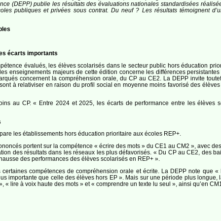
mance (DEPP) publie les résultats des évaluations nationales standardisées réalisé
s publiques et privées sous contrat. Du neuf ? Les résultats témoignent d’une s
bles
des écarts importants
pétence évalués, les élèves scolarisés dans le secteur public hors éducation prior
 des enseignements majeurs de cette édition concerne les différences persistantes e
s marqués concernent la compréhension orale, du CP au CE2. La DEPP invite toutefo
e sont à relativiser en raison du profil social en moyenne moins favorisé des élèves
ns au CP. « Entre 2024 et 2025, les écarts de performance entre les élèves s
s
mpare les établissements hors éducation prioritaire aux écoles REP+.
ononcés portent sur la compétence « écrire des mots » du CE1 au CM2 », avec des d
tion des résultats dans les réseaux les plus défavorisés. « Du CP au CE2, des bais
 hausse des performances des élèves scolarisés en REP+ ».
ns certaines compétences de compréhension orale et écrite. La DEPP note que « 
s importante que celle des élèves hors EP ». Mais sur une période plus longue, la
 « lire à voix haute des mots » et « comprendre un texte lu seul », ainsi qu’en CM1 