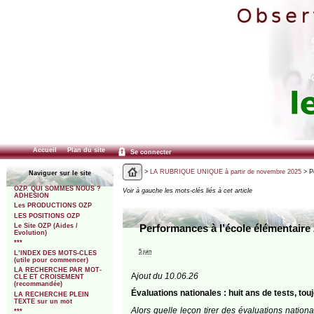
Accueil
Plan du site
Se connecter
>
LA RUBRIQUE UNIQUE à partir de novembre 2025
> Pe
Naviguer sur le site
OZP. QUI SOMMES NOUS ?
Voir à gauche les mots-clés liés à cet article
ADHESION
Les PRODUCTIONS OZP
LES POSITIONS OZP
Le Site OZP (Aides /
Performances à l’école élémentaire 
Evolution)
***
5 juin
L’INDEX DES MOTS-CLES
(utile pour commencer)
LA RECHERCHE PAR MOT-
A
jout du 10.06.26
CLE ET CROISEMENT
(recommandée)
Évaluations nationales : huit ans de tests, to
LA RECHERCHE PLEIN
TEXTE sur un mot
Alors quelle leçon tirer des évaluations natio
***