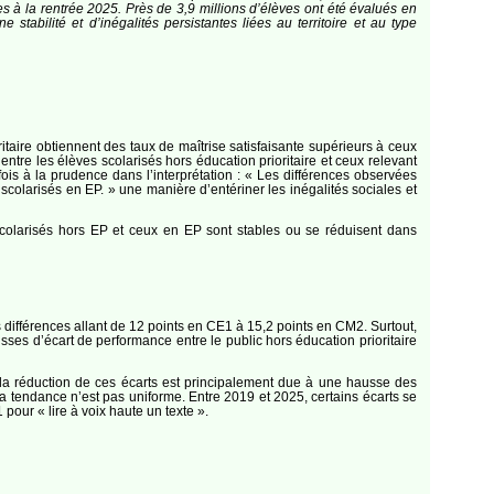
es à la rentrée 2025. Près de 3,9 millions d’élèves ont été évalués en
tabilité et d’inégalités persistantes liées au territoire et au type
itaire obtiennent des taux de maîtrise satisfaisante supérieurs à ceux
ntre les élèves scolarisés hors éducation prioritaire et ceux relevant
is à la prudence dans l’interprétation : « Les différences observées
 scolarisés en EP. » une manière d’entériner les inégalités sociales et
colarisés hors EP et ceux en EP sont stables ou se réduisent dans
ifférences allant de 12 points en CE1 à 15,2 points en CM2. Surtout,
ses d’écart de performance entre le public hors éducation prioritaire
la réduction de ces écarts est principalement due à une hausse des
 tendance n’est pas uniforme. Entre 2019 et 2025, certains écarts se
pour « lire à voix haute un texte ».