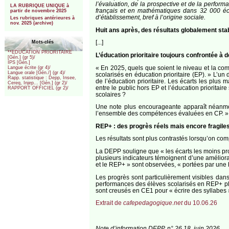
l’évaluation, de la prospective et de la perfor
LA RUBRIQUE UNIQUE à
français et en mathématiques dans 32 000 école
partir de novembre 2025
d’établissement, bref à l’origine sociale.
Les rubriques antérieures à
nov. 2025 (archive)
Huit ans après, des résultats globalement sta
[...]
Mots-clés
**EDUCATION PRIORITAIRE
L’éducation prioritaire toujours confrontée à 
[Gén.] (gr 5)/
IPS [Gén.]
« En 2025, quels que soient le niveau et la com
Langue écrite (gr 4)/
Langue orale [Gén./] (gr 4)/
scolarisés en éducation prioritaire (EP). » L’un
Rapp. statistique : Depp, Insee,
de l’éducation prioritaire. Les écarts les plu
Cereq, Injep... [Gén.] (gr 2)/
entre le public hors EP et l’éducation prioritair
RAPPORT OFFICIEL (gr 2)/
scolaires ?
Une note plus encourageante apparaît néanmoi
l’ensemble des compétences évaluées en CP. »
REP+ : des progrès réels mais encore fragile
Les résultats sont plus contrastés lorsqu’on co
La DEPP souligne que « les écarts les moins pr
plusieurs indicateurs témoignent d’une améliora
et le REP+ » sont observées, « portées par une
Les progrès sont particulièrement visibles da
performances des élèves scolarisés en REP+ plu
sont creusés en CE1 pour « écrire des syllabes »,
Extrait de
cafepedagogique.net
du 10.06.26
Note d’information DEPP, n° 26.18, juin 2026