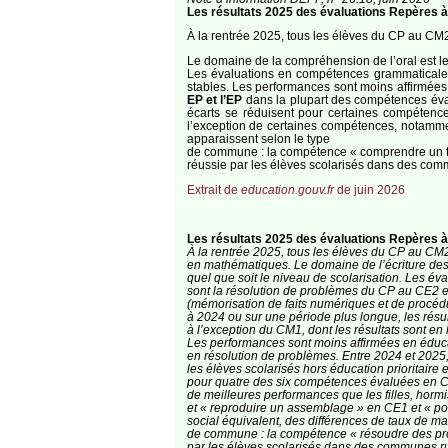
Les résultats 2025 des évaluations Repères à 
À la rentrée 2025, tous les élèves du CP au CM2
Le domaine de la compréhension de l’oral est l
Les évaluations en compétences grammaticales
stables. Les performances sont moins affirmée
EP et l’EP
dans la plupart des compétences éva
écarts se réduisent pour certaines compétenc
l’exception de certaines compétences, notammen
apparaissent selon le type
de commune : la compétence « comprendre un tex
réussie par les élèves scolarisés dans des commu
Extrait de
education.gouv.fr
de juin 2026
Les résultats 2025 des évaluations Repères à
À la rentrée 2025, tous les élèves du CP au CM
en mathématiques. Le domaine de l’écriture des
quel que soit le niveau de scolarisation. Les év
sont la résolution de problèmes du CP au CE2 e
(mémorisation de faits numériques et de procéd
à 2024 ou sur une période plus longue, les résul
à l’exception du CM1, dont les résultats sont e
Les performances sont moins affirmées en éducati
en résolution de problèmes. Entre 2024 et 2025,
les élèves scolarisés hors éducation prioritaire
pour quatre des six compétences évaluées en CM
de meilleures performances que les filles, horm
et « reproduire un assemblage » en CE1 et « po
social équivalent, des différences de taux de ma
de commune : la compétence « résoudre des pro
par les élèves scolarisés dans des communes ru