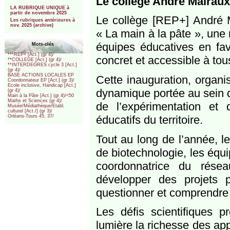
Le collège André Malraux 
***
LA RUBRIQUE UNIQUE à
partir de novembre 2025
Le collège [REP+] André Ma
Les rubriques antérieures à
nov. 2025 (archive)
« La main à la pâte », une
équipes éducatives en fa
Mots-clés
***REP+ [Act.] (gr 4)/
concret et accessible à tou
**COLLEGE [Act.] (gr 4)/
**INTERDEGRES cycle 3 [Act.]
(gr 4)/
BASE ACTIONS LOCALES EP
Cette inauguration, organi
Coordonnateur EP [Act.] (gr 3)/
Ecole inclusive, Handicap [Act.]
dynamique portée au sein de
(gr 4)/
Main à la Pâte [Act.] (gr 4)/<50
Maths et Sciences (gr 4)/
de l’expérimentation et 
Musée/Médiathèque/Etabl.
culturel [Act./] (gr 3)/
éducatifs du territoire.
Orléans-Tours 45, 37/
Tout au long de l’année, 
de biotechnologie, les équ
coordonnatrice du rése
développer des projets 
questionner et comprendre 
Les défis scientifiques p
lumière la richesse des ap