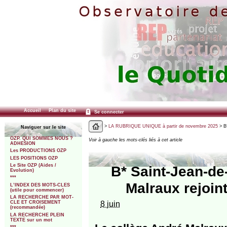
Accueil
Plan du site
Se connecter
>
LA RUBRIQUE UNIQUE à partir de novembre 2025
> B*
Naviguer sur le site
OZP. QUI SOMMES NOUS ?
Voir à gauche les mots-clés liés à cet article
ADHESION
Les PRODUCTIONS OZP
LES POSITIONS OZP
Le Site OZP (Aides /
B* Saint-Jean-de
Evolution)
***
Malraux rejoint
L’INDEX DES MOTS-CLES
(utile pour commencer)
LA RECHERCHE PAR MOT-
8 juin
CLE ET CROISEMENT
(recommandée)
LA RECHERCHE PLEIN
TEXTE sur un mot