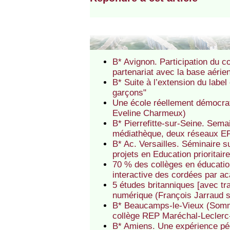
B* Avignon. Participation du c
partenariat avec la base aéri
B* Suite à l’extension du label
garçons"
Une école réellement démocrati
Eveline Charmeux)
B* Pierrefitte-sur-Seine. Semai
médiathèque, deux réseaux EP 
B* Ac. Versailles. Séminaire 
projets en Education prioritair
70 % des collèges en éducation
interactive des cordées par a
5 études britanniques [avec tr
numérique (François Jarraud 
B* Beaucamps-le-Vieux (Somme)
collège REP Maréchal-Leclerc
B* Amiens. Une expérience pé