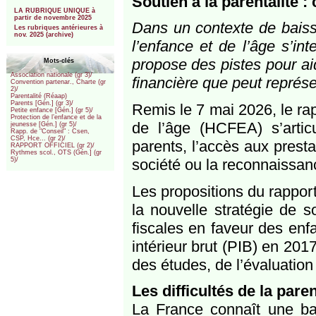
Soutien à la parentalité
***
LA RUBRIQUE UNIQUE à
partir de novembre 2025
Dans un contexte de baisse
Les rubriques antérieures à
nov. 2025 (archive)
l’enfance et de l’âge s’int
propose des pistes pour aid
Mots-clés
Association nationale (gr 3)/
financière que peut représe
Convention partenar., Charte (gr
2)/
Parentalité (Réaap)
Parents [Gén.] (gr 3)/
Remis le 7 mai 2026, le rap
Petite enfance [Gén.] (gr 5)/
Protection de l’enfance et de la
de l’âge (HCFEA) s’articu
jeunesse [Gén.] (gr 5)/
Rapp. de "Conseil" : Csen,
CSP, Hce... (gr 2)/
parents, l’accès aux presta
RAPPORT OFFICIEL (gr 2)/
Rythmes scol., OTS (Gén.] (gr
société ou la reconnaissanc
5)/
Les propositions du rapport
la nouvelle stratégie de s
fiscales en faveur des enf
intérieur brut (PIB) en 2017
des études, de l’évaluation 
Les difficultés de la paren
La France connaît une ba