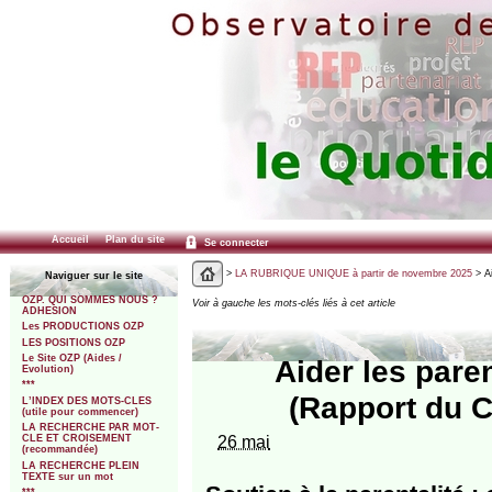
Accueil
Plan du site
Se connecter
>
LA RUBRIQUE UNIQUE à partir de novembre 2025
> Ai
Naviguer sur le site
OZP. QUI SOMMES NOUS ?
Voir à gauche les mots-clés liés à cet article
ADHESION
Les PRODUCTIONS OZP
LES POSITIONS OZP
Le Site OZP (Aides /
Aider les paren
Evolution)
***
(Rapport du C
L’INDEX DES MOTS-CLES
(utile pour commencer)
LA RECHERCHE PAR MOT-
26 mai
CLE ET CROISEMENT
(recommandée)
LA RECHERCHE PLEIN
TEXTE sur un mot