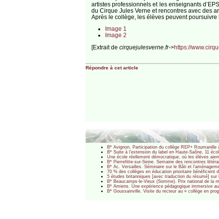
artistes professionnels et les enseignants d’EP
du Cirque Jules Verne et rencontres avec des a
Après le collège, les élèves peuvent poursuivre 
Image 1
Image 2
[Extrait de
cirquejulesverne.fr-
>
https://www.cirqu
Répondre à cet article
B* Avignon. Participation du collège REP+ Roumanille 
B* Suite à l’extension du label en Haute-Saône, 11 écol
Une école réellement démocratique, où les élèves aien
B* Pierrefitte-sur-Seine. Semaine des rencontres littér
B* Ac. Versailles. Séminaire sur le Bâti et l’aménagem
70 % des collèges en éducation prioritaire bénéficient
5 études britanniques [avec traduction du résumé] sur 
B* Beaucamps-le-Vieux (Somme). Prix national de la m
B* Amiens. Une expérience pédagogique immersive au 
B* Goussainville. Visite du recteur au « collège en p