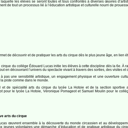
t laquelle les élèves se seront toutes et tous confrontés à diverses œuvres d’arti
ent de tout un processus lié à l’éducation artistique et culturelle nourri de proues
met de découvrir et de pratiquer les arts du cirque dès le plus jeune âge, en lien ét
du cirque du collège Édouard Lucas initie les élèves à cette discipline dès la 6e. 
out en découvrant l’univers du spectacle vivant à travers des sorties, des visites et
 à pas une sensibilité artistique, un engagement physique et une ouverture cultur
ur la piste comme dans le monde.
 et de spécialité arts du cirque du lycée La Hotoie et de la section sportiv
ot pour le lycée La Hotoie, Véronique Pomageot et Samuel Moulin pour le collège
ve arts du cirque
ucas œuvrent ensemble à la découverte du monde circassien et au développement 
 aux jeunes volontaires une démarche d’éducation et de pratique artistique du c