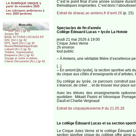
C’est le point final d’une année scolaire duran
LA RUBRIQUE UNIQUE à
thématiques inspirantes. C’est donc l’aboutissem
partir de novembre 2025
Les rubriques antérieures à
Extrait de
draeac.ac-amiens.fr
d’avril 26
(p. 15)
nov. 2025 (archive)
Mots-clés
Spectacles de fin d’année
***REP [Act.] (gr 4)/
Collège Édouard Lucas + lycée La Hotoie
Amiens 80/
BASE ACTIONS LOCALES EP
jeudi 21 mai 2026 à 19:00
EAC [Act.] (gr 4)/
Cirque Jules Verne
EPS, Sport [Act.] (gr 4)/
Musée/Médiathèque/Etabl.
2h environ
culturel [Act./] (gr 3)/
tout public
Théâtre, Improvisation,
Eloquence [Act.] (gr 4)/
–
À Amiens, une véritable filière d’excellence per
Voyage et sortie scolaires,
Classe Découverte [Act.] (gr 4)/
[...]
–
En amont [du lycée], la section sportive arts 
du cirque aux côtés d’enseignants et d’artistes, t
Du collège au lycée, ce parcours construit pas
s’élancer, de créer… et de trouver leur place s
Avec les élèves des enseignements optionnel
quotidien : Mikaël Pasini et Véronique Pomage
Dault et Charlie Vergnaud
Extrait de
cirquejulesverne.fr
du 21.05.26
Le collège Édouard Lucas et sa section sporti
Le Cirque Jules Verne et le collège Édouard L
section sportive cirque du collège offre ainsi