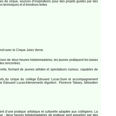
stes de cirque, sources d’inspirations pour des projets guidés par des
ses techniques et d’émotions fortes
roit avec le Cirque Jules Verne.
À raison de deux heures hebdomadaires, les jeunes pratiquent les bases
 des rencontres.
elle, formant de jeunes artistes et spectateurs curieux, capables de
e arts du cirque du collège Édouard Lucas Suivi et accompagnement
 Édouard Lucas Intervenants réguliers : Florence Tabary, Sébastien
d’une pratique artistique et culturelle adaptée aux collégiens. La
irque : deux heures hebdomadaires de pratique sont assurées par des