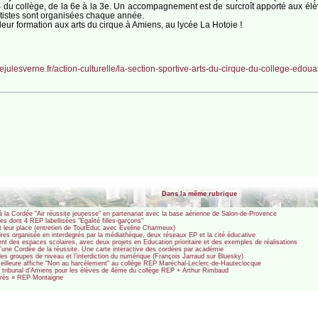
S du collège, de la 6e à la 3e. Un accompagnement est de surcroît apporté aux élèv
rtistes sont organisées chaque année.
leur formation aux arts du cirque à Amiens, au lycée La Hotoie !
ejulesverne.fr/action-culturelle/la-section-sportive-arts-du-cirque-du-college-edoua
Dans la même rubrique
à la Cordée "Air réussite jeunesse" en partenariat avec la base aérienne de Salon-de-Provence
es dont 4 REP labellisées "Égalité filles-garçons"
t leur place (entretien de ToutEduc avec Eveline Charmeux)
aires organisée en interdegrés par la médiathèque, deux réseaux EP et la cité éducative
ent des espaces scolaires, avec deux projets en Education prioritaire et des exemples de réalisations
 d’une Cordée de la réussite. Une carte interactive des cordées par académie
les groupes de niveau et l’interdiction du numérique (François Jarraud sur Bluesky)
eilleure affiche "Non au harcèlement" au collège REP Maréchal-Leclerc-de-Hauteclocque
tribunal d’Amiens pour les élèves de 4ème du collège REP + Arthur Rimbaud
rogrès » REP Montaigne