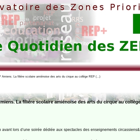
 Amiens. La filière scolaire amiénoise des arts du cirque au collège REP (…)
miens. La filière scolaire amiénoise des arts du cirque au coll
 en avant lors d’une soirée dédiée aux spectacles des enseignements circassiens