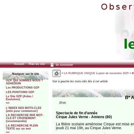
Accueil
Plan du site
Se connecter
>
LA RUBRIQUE UNIQUE à partir de novembre 2025
> B*
Naviguer sur le site
OZP. QUI SOMMES NOUS ?
Voir à gauche les mots-clés liés à cet article
ADHESION
Les PRODUCTIONS OZP
LES POSITIONS OZP
Le Site OZP (Aides /
B* A
Evolution)
19 juin
***
L’INDEX DES MOTS-CLES
(utile pour commencer)
Spectacle de fin d’année
LA RECHERCHE PAR MOT-
Cirque Jules Verne - Amiens (80)
CLE ET CROISEMENT
(recommandée)
La filière scolaire amiénoise Cirque est mise
LA RECHERCHE PLEIN
jeudi 21 mai 19h, au Cirque Jules Verne.
TEXTE sur un mot
***