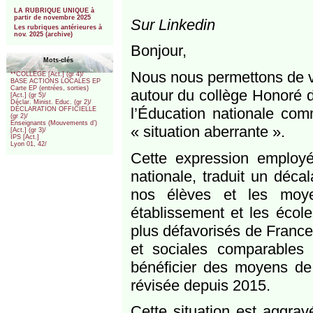
***
LA RUBRIQUE UNIQUE à
partir de novembre 2025
Sur Linkedin
Les rubriques antérieures à
nov. 2025 (archive)
Bonjour,
Mots-clés
Nous nous permettons de vo
**COLLEGE [Act.] (gr 4)/
BASE ACTIONS LOCALES EP
Carte EP (entrées, sorties)
autour du collège Honoré d’
[Act.] (gr 5)/
Déclar. Minist. Educ. (gr 2)/
l’Éducation nationale com
DÉCLARATION OFFICIELLE
(gr 2)/
Enseignants (Mouvements d’)
« situation aberrante ».
[Act.] (gr 3)/
IPS [Act.]
Lyon 01, 42/
Cette expression employé
nationale, traduit un décal
nos élèves et les moye
établissement et les école
plus défavorisés de France 
et sociales comparables
bénéficier des moyens de l
révisée depuis 2015.
Cette situation est aggrav