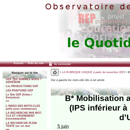
Accueil
Plan du site
Se connecter
>
LA RUBRIQUE UNIQUE à partir de novembre 2025
> B*
Naviguer sur le site
OZP. QUI SOMMES NOUS ?
Voir à gauche les mots-clés liés à cet article
ADHESION
Les PRODUCTIONS OZP
LES POSITIONS OZP
Le Site OZP (Aides /
B* Mobilisation a
Evolution)
***
(IPS inférieur 
L’INDEX DES MOTS-CLES
(utile pour commencer)
LA RECHERCHE PAR MOT-
d’
CLE ET CROISEMENT
(recommandée)
LA RECHERCHE PLEIN
5 juin
TEXTE sur un mot