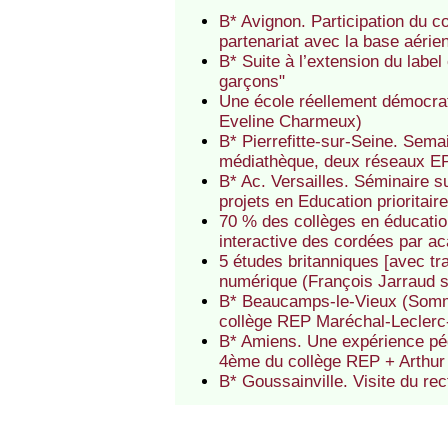
B* Avignon. Participation du c
partenariat avec la base aéri
B* Suite à l’extension du label
garçons"
Une école réellement démocrati
Eveline Charmeux)
B* Pierrefitte-sur-Seine. Semai
médiathèque, deux réseaux EP 
B* Ac. Versailles. Séminaire 
projets en Education prioritair
70 % des collèges en éducation
interactive des cordées par a
5 études britanniques [avec tr
numérique (François Jarraud 
B* Beaucamps-le-Vieux (Somme)
collège REP Maréchal-Leclerc
B* Amiens. Une expérience pé
4ème du collège REP + Arthu
B* Goussainville. Visite du r